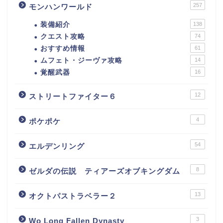
257
モンハンワールド
装備紹介
138
クエスト攻略
74
おすすめ情報
61
ムフェト・ジーヴァ攻略
14
覚醒武器
16
12
ストリートファイター６
4
ポケポケ
54
エルデンリング
8
ゼルダの伝説 ティアーズオブキングダム
13
オクトパストラベラー２
3
Wo Long Fallen Dynasty