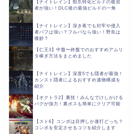
【ナイトレイン】獣爪特化ビルドの復習
者が強い！DLC後の最強ビルドの一角
【ナイトレイン】深き夜でも封牢や侵入
者バフは強い？フルパなら強い！野良は
微妙？
【仁王3】中盤〜終盤でのおすすめアムリ
タ稼ぎ方法をまとめました
【ナイトレイン】深度5でも隠者が最強！
カンスト隠者によるおすすめ遺物構成を
紹介
【オクトラ2】裏技！みんなでけしかける
バグが強力！裏ボスも簡単にクリア可能
【スト6】コンボは目押しか連打どっち？
コンボを安定させるコツを紹介します