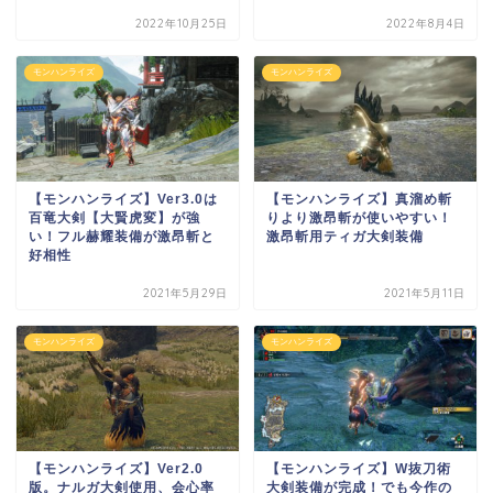
2022年10月25日
2022年8月4日
モンハンライズ
モンハンライズ
【モンハンライズ】Ver3.0は
【モンハンライズ】真溜め斬
百竜大剣【大賢虎変】が強
りより激昂斬が使いやすい！
い！フル赫耀装備が激昂斬と
激昂斬用ティガ大剣装備
好相性
2021年5月29日
2021年5月11日
モンハンライズ
モンハンライズ
【モンハンライズ】Ver2.0
【モンハンライズ】W抜刀術
版。ナルガ大剣使用、会心率
大剣装備が完成！でも今作の