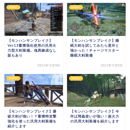
装備紹介
装備紹介
【モンハンサンブレイク】
【モンハンサンブレイク】睡
Ver13蓄積強化使用の汎用火
眠大剣を試してみたら意外と
力型大剣装備。傀異錬成なし
強かった！チャージマスター
版もあり
睡眠大剣装備
2022年12月3日
2022年11月5日
装備紹介
装備紹介
【モンハンサンブレイク】爆
【モンハンサンブレイク】今
破大剣が強い！？蓄積時攻撃
作は翔蟲使いが強い！超火力
強化を使った汎用大剣装備を
の汎用大剣装備を紹介します
紹介します