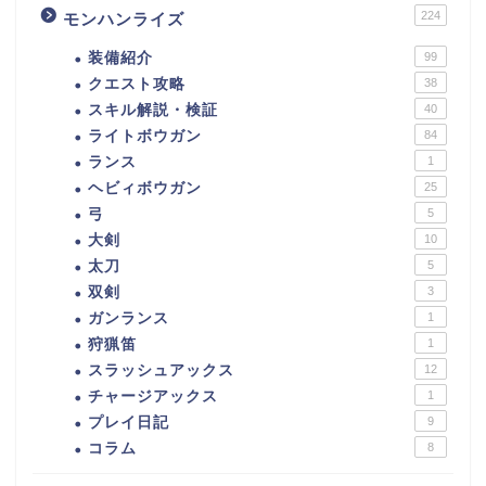
224
モンハンライズ
装備紹介
99
クエスト攻略
38
スキル解説・検証
40
ライトボウガン
84
ランス
1
ヘビィボウガン
25
弓
5
大剣
10
太刀
5
双剣
3
ガンランス
1
狩猟笛
1
スラッシュアックス
12
チャージアックス
1
プレイ日記
9
コラム
8