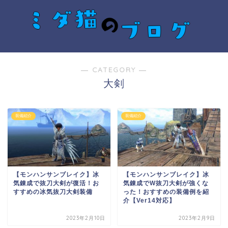
― CATEGORY ―
大剣
装備紹介
装備紹介
【モンハンサンブレイク】冰
【モンハンサンブレイク】冰
気錬成で抜刀大剣が復活！お
気錬成でW抜刀大剣が強くな
すすめの冰気抜刀大剣装備
った！おすすめの装備例を紹
介【Ver14対応】
2023年2月10日
2023年2月9日