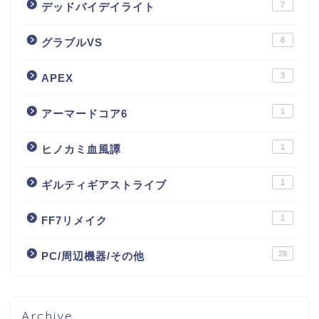
7
デッドバイデイライト
8
グラブルVS
3
APEX
1
アーマードコア6
1
ヒノカミ血風譚
1
ギルティギアストライブ
1
FF7リメイク
28
PC/周辺機器/その他
Archive