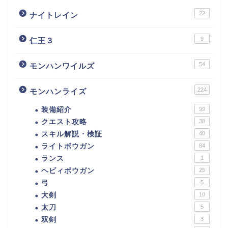
22
ナイトレイン
9
仁王３
54
モンハンワイルズ
224
モンハンライズ
装備紹介
99
クエスト攻略
38
スキル解説・検証
40
ライトボウガン
84
ランス
1
ヘビィボウガン
25
弓
5
大剣
10
太刀
5
双剣
3