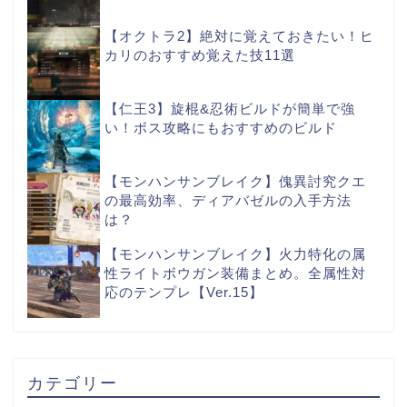
【オクトラ2】絶対に覚えておきたい！ヒ
カリのおすすめ覚えた技11選
【仁王3】旋棍&忍術ビルドが簡単で強
い！ボス攻略にもおすすめのビルド
【モンハンサンブレイク】傀異討究クエ
の最高効率、ディアバゼルの入手方法
は？
【モンハンサンブレイク】火力特化の属
性ライトボウガン装備まとめ。全属性対
応のテンプレ【Ver.15】
カテゴリー