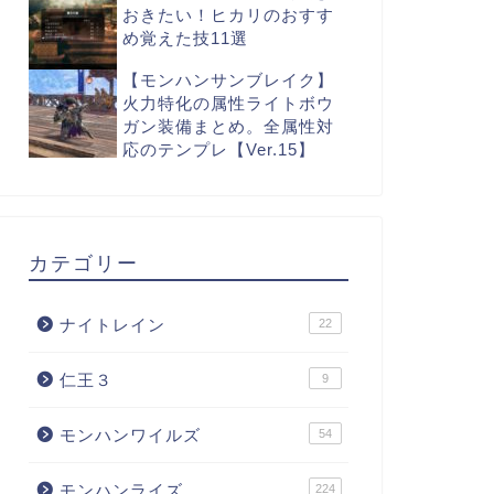
おきたい！ヒカリのおすす
め覚えた技11選
【モンハンサンブレイク】
火力特化の属性ライトボウ
ガン装備まとめ。全属性対
応のテンプレ【Ver.15】
カテゴリー
ナイトレイン
22
仁王３
9
モンハンワイルズ
54
モンハンライズ
224