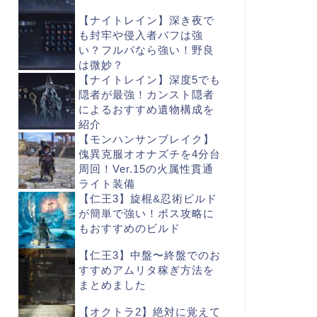
【ナイトレイン】深き夜で
も封牢や侵入者バフは強
い？フルパなら強い！野良
は微妙？
【ナイトレイン】深度5でも
隠者が最強！カンスト隠者
によるおすすめ遺物構成を
紹介
【モンハンサンブレイク】
傀異克服オオナズチを4分台
周回！Ver.15の火属性貫通
ライト装備
【仁王3】旋棍&忍術ビルド
が簡単で強い！ボス攻略に
もおすすめのビルド
【仁王3】中盤〜終盤でのお
すすめアムリタ稼ぎ方法を
まとめました
【オクトラ2】絶対に覚えて