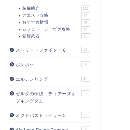
装備紹介
138
クエスト攻略
74
おすすめ情報
61
ムフェト・ジーヴァ攻略
14
覚醒武器
16
ストリートファイター６
12
ポケポケ
4
エルデンリング
54
ゼルダの伝説 ティアーズオ
8
ブキングダム
オクトパストラベラー２
13
Wo Long Fallen Dynasty
3