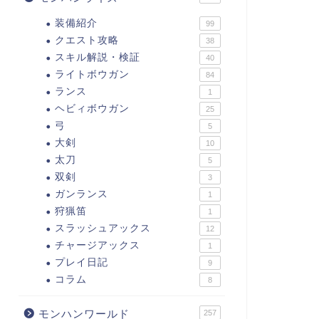
装備紹介
99
クエスト攻略
38
スキル解説・検証
40
ライトボウガン
84
ランス
1
ヘビィボウガン
25
弓
5
大剣
10
太刀
5
双剣
3
ガンランス
1
狩猟笛
1
スラッシュアックス
12
チャージアックス
1
プレイ日記
9
コラム
8
モンハンワールド
257