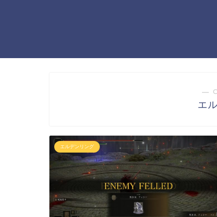
― 
エ
エルデンリング