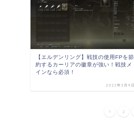
【エルデンリング】戦技の使用FPを節
約するカーリアの徽章が強い！戦技メ
インなら必須！
2022年3月9
1
2