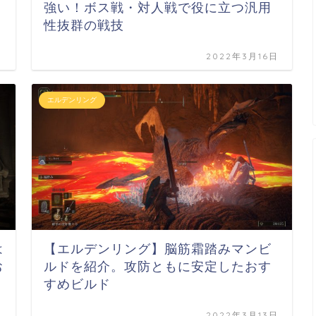
強い！ボス戦・対人戦で役に立つ汎用
性抜群の戦技
日
2022年3月16日
エルデンリング
は
【エルデンリング】脳筋霜踏みマンビ
お
ルドを紹介。攻防ともに安定したおす
すめビルド
日
2022年3月13日