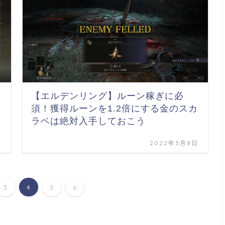
【エルデンリング】ルーン稼ぎに必
須！獲得ルーンを1.2倍にする金のスカ
ラベは絶対入手しておこう
日
2022年3月8日
3
4
5
6