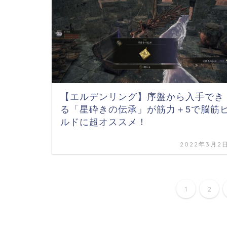
【エルデンリング】序盤から入手でき
る「星砕きの伝承」が筋力＋5で脳筋
ルドに超オススメ！
2022年3月2
1
2