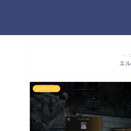
― 
エ
エルデンリング