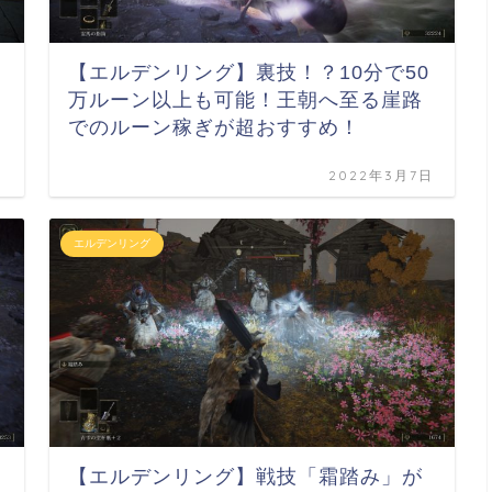
【エルデンリング】裏技！？10分で50
万ルーン以上も可能！王朝へ至る崖路
でのルーン稼ぎが超おすすめ！
日
2022年3月7日
エルデンリング
【エルデンリング】戦技「霜踏み」が