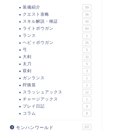
装備紹介
99
クエスト攻略
38
スキル解説・検証
40
ライトボウガン
84
ランス
1
ヘビィボウガン
25
弓
5
大剣
10
太刀
5
双剣
3
ガンランス
1
狩猟笛
1
スラッシュアックス
12
チャージアックス
1
プレイ日記
9
コラム
8
モンハンワールド
257