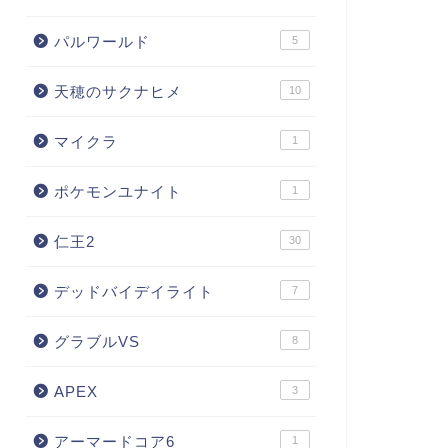
パルワールド
5
天穂のサクナヒメ
10
マイクラ
1
ポケモンユナイト
1
仁王2
30
デッドバイデイライト
7
グラブルVS
8
APEX
3
アーマードコア6
1