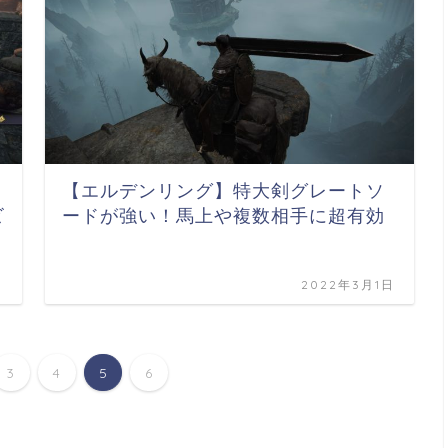
【エルデンリング】特大剣グレートソ
ビ
ードが強い！馬上や複数相手に超有効
日
2022年3月1日
3
4
5
6