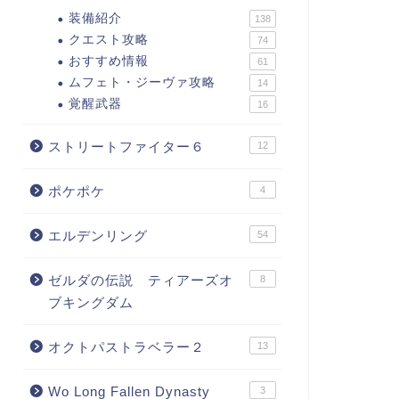
装備紹介
138
クエスト攻略
74
おすすめ情報
61
ムフェト・ジーヴァ攻略
14
覚醒武器
16
ストリートファイター６
12
ポケポケ
4
エルデンリング
54
ゼルダの伝説 ティアーズオ
8
ブキングダム
オクトパストラベラー２
13
Wo Long Fallen Dynasty
3