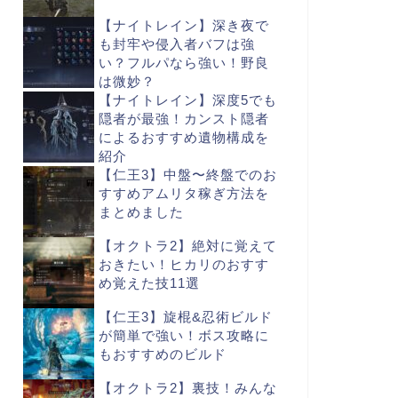
【ナイトレイン】深き夜で
も封牢や侵入者バフは強
い？フルパなら強い！野良
は微妙？
【ナイトレイン】深度5でも
隠者が最強！カンスト隠者
によるおすすめ遺物構成を
紹介
【仁王3】中盤〜終盤でのお
すすめアムリタ稼ぎ方法を
まとめました
【オクトラ2】絶対に覚えて
おきたい！ヒカリのおすす
め覚えた技11選
【仁王3】旋棍&忍術ビルド
が簡単で強い！ボス攻略に
もおすすめのビルド
【オクトラ2】裏技！みんな