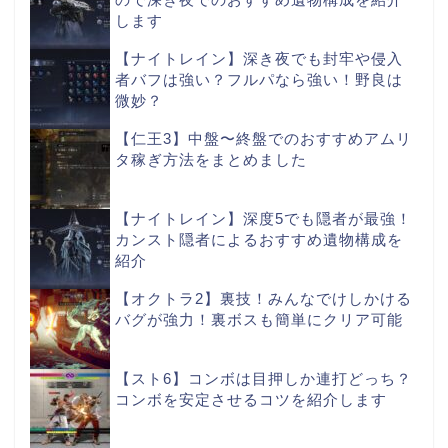
します
【ナイトレイン】深き夜でも封牢や侵入
者バフは強い？フルパなら強い！野良は
微妙？
【仁王3】中盤〜終盤でのおすすめアムリ
タ稼ぎ方法をまとめました
【ナイトレイン】深度5でも隠者が最強！
カンスト隠者によるおすすめ遺物構成を
紹介
【オクトラ2】裏技！みんなでけしかける
バグが強力！裏ボスも簡単にクリア可能
【スト6】コンボは目押しか連打どっち？
コンボを安定させるコツを紹介します