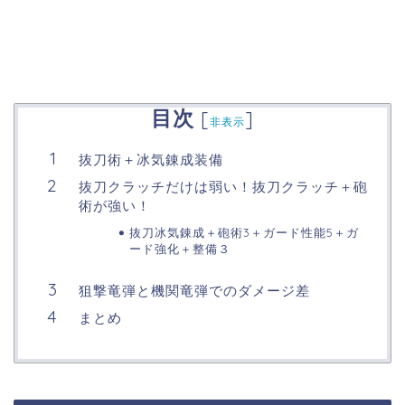
目次
[
]
非表示
抜刀術＋冰気錬成装備
抜刀クラッチだけは弱い！抜刀クラッチ＋砲
術が強い！
抜刀冰気錬成＋砲術3＋ガード性能5＋ガ
ード強化＋整備３
狙撃竜弾と機関竜弾でのダメージ差
まとめ