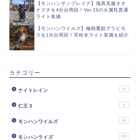
【モンハンサンブレイク】傀異克服オオ
ナズチを4分台周回！Ver.15の火属性貫通
ライト装備
【モンハンワイルズ】極熱重鎧グラビモ
スを1分台周回！耳栓水ライト装備を紹介
カテゴリー
22
ナイトレイン
9
仁王３
54
モンハンワイルズ
224
モンハンライズ