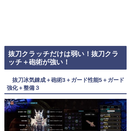
抜刀クラッチだけは弱い！抜刀クラ
ッチ＋砲術が強い！
抜刀冰気錬成＋砲術3＋ガード性能5＋ガード
強化＋整備３