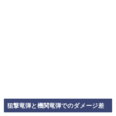
狙撃竜弾と機関竜弾でのダメージ差