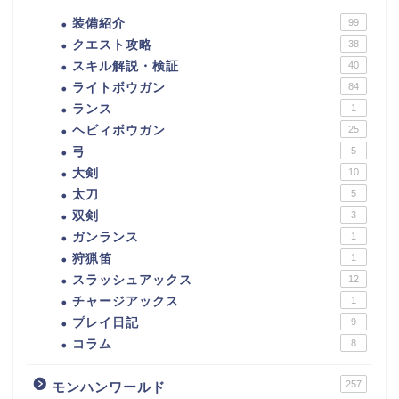
装備紹介
99
クエスト攻略
38
スキル解説・検証
40
ライトボウガン
84
ランス
1
ヘビィボウガン
25
弓
5
大剣
10
太刀
5
双剣
3
ガンランス
1
狩猟笛
1
スラッシュアックス
12
チャージアックス
1
プレイ日記
9
コラム
8
257
モンハンワールド