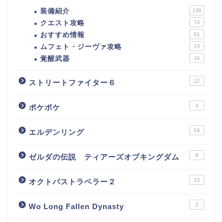
装備紹介
138
クエスト攻略
74
おすすめ情報
61
ムフェト・ジーヴァ攻略
14
覚醒武器
16
12
ストリートファイター６
4
ポケポケ
54
エルデンリング
8
ゼルダの伝説 ティアーズオブキングダム
13
オクトパストラベラー２
3
Wo Long Fallen Dynasty