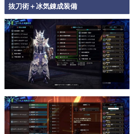
抜刀術＋冰気錬成装備