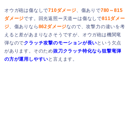
オウガ砲は傷なしで
710ダメージ
、傷ありで
780～815
ダメージ
です。回光返照ー天道ーは傷なしで
811ダメー
ジ
、傷ありなら
86
2ダメージ
なので、攻撃力の違いを考
えると差があまりなさそうですが、オウガ砲は機関竜
弾なので
クラッチ攻撃のモーションが長い
という欠点
があります。そのため
抜刀クラッチ特化なら狙撃竜弾
の方が運用しやすい
と言えます。