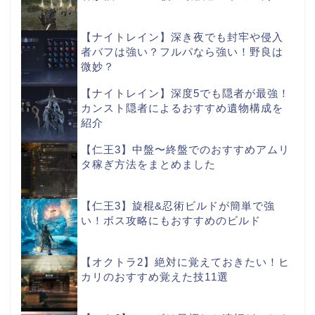
【ナイトレイン】深き夜でも封牢や侵入
者バフは強い？フルパなら強い！野良は
微妙？
【ナイトレイン】深度5でも隠者が最強！
カンスト隠者によるおすすめ遺物構成を
紹介
【仁王3】中盤〜終盤でのおすすめアムリ
タ稼ぎ方法をまとめました
【仁王3】旋棍&忍術ビルドが簡単で強
い！ボス攻略にもおすすめのビルド
【オクトラ2】絶対に覚えておきたい！ヒ
カリのおすすめ覚えた技11選