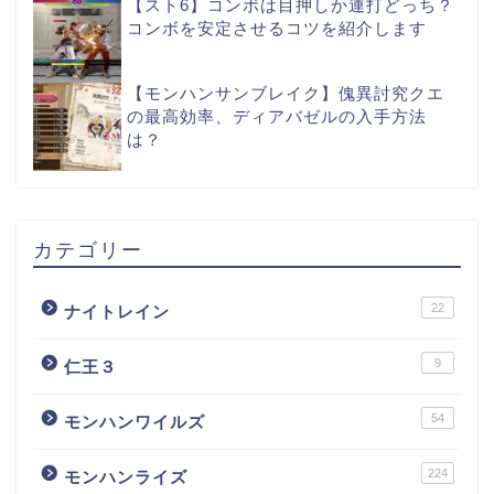
【スト6】コンボは目押しか連打どっち？
コンボを安定させるコツを紹介します
【モンハンサンブレイク】傀異討究クエ
の最高効率、ディアバゼルの入手方法
は？
カテゴリー
22
ナイトレイン
9
仁王３
54
モンハンワイルズ
224
モンハンライズ