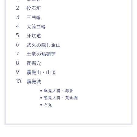
投石垣
三曲輪
大筒曲輪
牙坑道
武火の隠し金山
土竜の焔硝窟
夜掘穴
霧厳山・山頂
霧厳城
豚鬼大将・赤胴
熊鬼大将・黄金腕
石丸