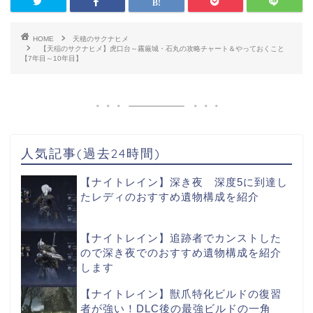
HOME
天穂のサクナヒメ
【天稲のサクナヒメ】虎口台～霧厳城・石丸の攻略チャート＆やっておくこと
【7年目～10年目】
人気記事(過去24時間)
【ナイトレイン】深き夜 深度5に到達し
たレディのおすすめ遺物構成を紹介
【ナイトレイン】追跡者でカンストした
ので深き夜でのおすすめ遺物構成を紹介
します
【ナイトレイン】獣爪特化ビルドの復習
者が強い！DLC後の最強ビルドの一角