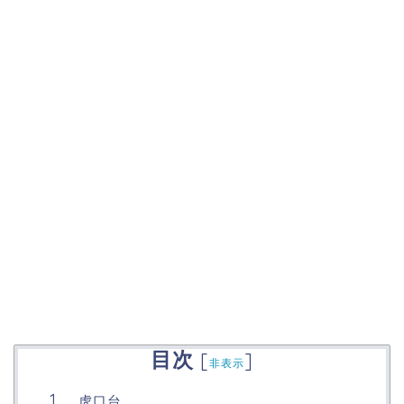
目次
[
]
非表示
虎口台