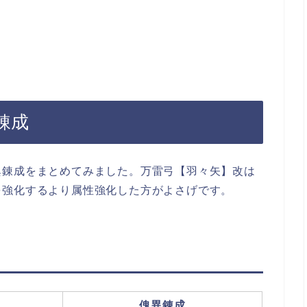
錬成
異錬成をまとめてみました。万雷弓【羽々矢】改は
を強化するより属性強化した方がよさげです。
傀異錬成