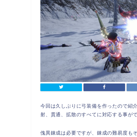
今回は久しぶりに弓装備を作ったので紹
射、貫通、拡散のすべてに対応する事が
傀異錬成は必要ですが、錬成の難易度も