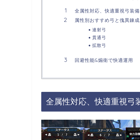
全属性対応、快適重視弓装備
属性別おすすめ弓と傀異錬成
連射弓
貫通弓
拡散弓
回避性能&煽衛で快適運用
全属性対応、快適重視弓