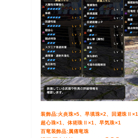
装飾品:火炎珠×5、早填珠×2、回避珠Ⅱ×
超心珠×1、体術珠Ⅱ×1、早気珠×1
百竜装飾品:属痛竜珠