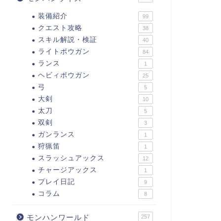
装備紹介
99
クエスト攻略
38
スキル解説・検証
40
ライトボウガン
84
ランス
1
ヘビィボウガン
25
弓
5
大剣
10
太刀
5
双剣
3
ガンランス
1
狩猟笛
1
スラッシュアックス
12
チャージアックス
1
プレイ日記
9
コラム
8
モンハンワールド
257