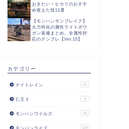
おきたい！ヒカリのおすす
め覚えた技11選
【モンハンサンブレイク】
火力特化の属性ライトボウ
ガン装備まとめ。全属性対
応のテンプレ【Ver.15】
カテゴリー
ナイトレイン
22
仁王３
9
モンハンワイルズ
54
モンハンライズ
224