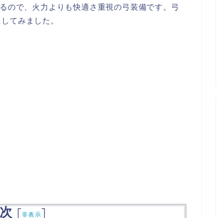
いるので、火力よりも快適さ重視の弓装備です。弓
にしてみました。
次
[
]
非表示