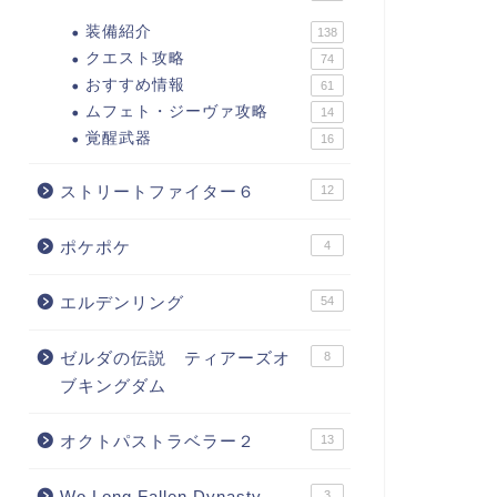
装備紹介
138
クエスト攻略
74
おすすめ情報
61
ムフェト・ジーヴァ攻略
14
覚醒武器
16
ストリートファイター６
12
ポケポケ
4
エルデンリング
54
ゼルダの伝説 ティアーズオ
8
ブキングダム
オクトパストラベラー２
13
Wo Long Fallen Dynasty
3