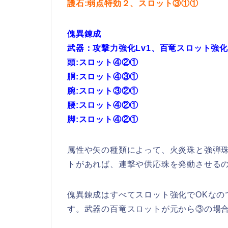
護石:弱点特効２、スロット③①①
傀異錬成
武器：攻撃力強化Lv1、百竜スロット強化
頭:スロット④②①
胴:スロット④③①
腕:スロット③②①
腰:スロット④②①
脚:スロット④②①
属性や矢の種類によって、火炎珠と強弾
トがあれば、連撃や供応珠を発動させる
傀異錬成はすべてスロット強化でOKなの
す。武器の百竜スロットが元から③の場