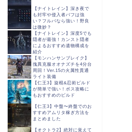
【ナイトレイン】深き夜で
も封牢や侵入者バフは強
い？フルパなら強い！野良
は微妙？
【ナイトレイン】深度5でも
隠者が最強！カンスト隠者
によるおすすめ遺物構成を
紹介
【モンハンサンブレイク】
傀異克服オオナズチを4分台
周回！Ver.15の火属性貫通
ライト装備
【仁王3】旋棍&忍術ビルド
が簡単で強い！ボス攻略に
もおすすめのビルド
【仁王3】中盤〜終盤でのお
すすめアムリタ稼ぎ方法を
まとめました
【オクトラ2】絶対に覚えて