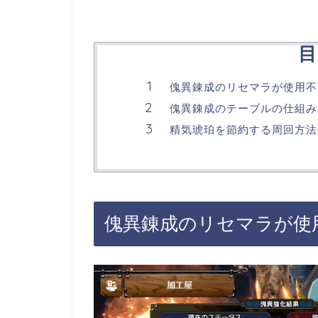
目
傀異錬成のリセマラが使用不
傀異錬成のテーブルの仕組み
精気琥珀を節約する周回方法
傀異錬成のリセマラが使