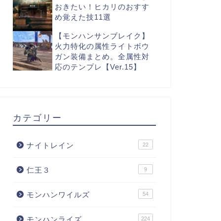
おきたい！ヒカリのおすす
め覚えた技11選
【モンハンサンブレイク】
火力特化の属性ライトボウ
ガン装備まとめ。全属性対
応のテンプレ【Ver.15】
カテゴリー
ナイトレイン
22
仁王３
9
モンハンワイルズ
54
モンハンライズ
224