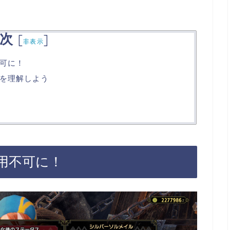
次
[
]
非表示
可に！
を理解しよう
用不可に！