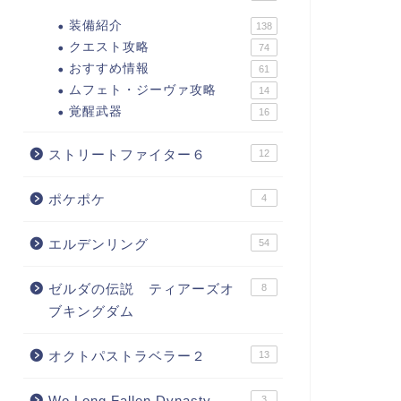
装備紹介
138
クエスト攻略
74
おすすめ情報
61
ムフェト・ジーヴァ攻略
14
覚醒武器
16
ストリートファイター６
12
ポケポケ
4
エルデンリング
54
ゼルダの伝説 ティアーズオ
8
ブキングダム
オクトパストラベラー２
13
Wo Long Fallen Dynasty
3