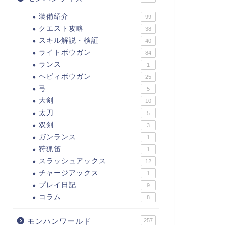
装備紹介
99
クエスト攻略
38
スキル解説・検証
40
ライトボウガン
84
ランス
1
ヘビィボウガン
25
弓
5
大剣
10
太刀
5
双剣
3
ガンランス
1
狩猟笛
1
スラッシュアックス
12
チャージアックス
1
プレイ日記
9
コラム
8
モンハンワールド
257