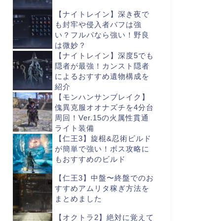
【ナイトレイン】深き夜で
も封牢や侵入者バフは強
い？フルパなら強い！野良
は微妙？
【ナイトレイン】深度5でも
隠者が最強！カンスト隠者
によるおすすめ遺物構成を
紹介
【モンハンサンブレイク】
傀異克服オオナズチを4分台
周回！Ver.15の火属性貫通
ライト装備
【仁王3】旋棍&忍術ビルド
が簡単で強い！ボス攻略に
もおすすめのビルド
【仁王3】中盤〜終盤でのお
すすめアムリタ稼ぎ方法を
まとめました
【オクトラ2】絶対に覚えて