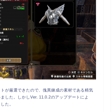
ットが厳選できたので、傀異錬成の素材である精気
た。しかしVer. 11.0.2のアップデートによ
ました。