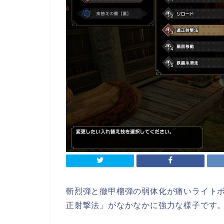
斬烈弾と徹甲榴弾の弱体化が痛いライト
正射撃法」がなかなかに強力な様子です