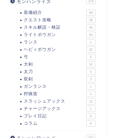
モンハンライズ
224
装備紹介
99
クエスト攻略
38
スキル解説・検証
40
ライトボウガン
84
ランス
1
ヘビィボウガン
25
弓
5
大剣
10
太刀
5
双剣
3
ガンランス
1
狩猟笛
1
スラッシュアックス
12
チャージアックス
1
プレイ日記
9
コラム
8
257