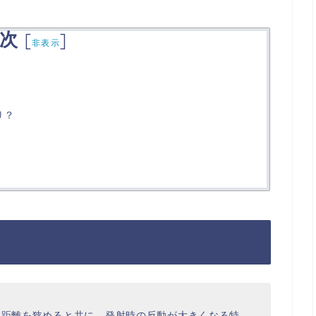
次
[
]
非表示
り？
正距離を狭めると共に、発射時の反動が大きくなる特