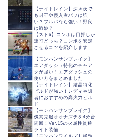
【ナイトレイン】深き夜で
も封牢や侵入者バフは強
い？フルパなら強い！野良
は微妙？
【スト6】コンボは目押しか
連打どっち？コンボを安定
させるコツを紹介します
【モンハンサンブレイク】
エアダッシュ特化のチャア
クが強い！エアダッシュの
使い方をまとめました
【ナイトレイン】結晶特化
ビルドが強い！レディや隠
者におすすめの高火力ビル
ド
【モンハンサンブレイク】
傀異克服オオナズチを4分台
周回！Ver.15の火属性貫通
ライト装備
【モンハンワイルズ】極熱