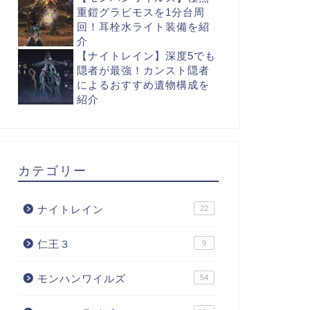
重鎧グラビモスを1分台周
回！耳栓水ライト装備を紹
介
【ナイトレイン】深度5でも
隠者が最強！カンスト隠者
によるおすすめ遺物構成を
紹介
カテゴリー
ナイトレイン
22
仁王３
9
モンハンワイルズ
54