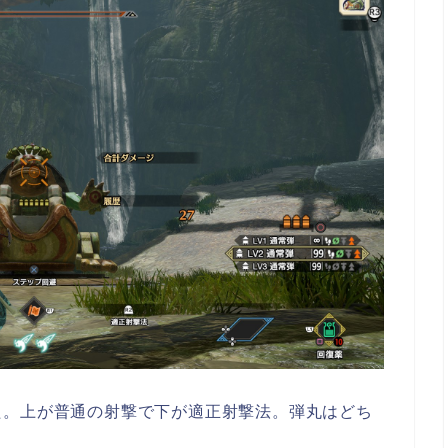
た。上が普通の射撃で下が適正射撃法。弾丸はどち