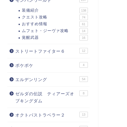
モンハンワールド
装備紹介
138
クエスト攻略
74
おすすめ情報
61
ムフェト・ジーヴァ攻略
14
覚醒武器
16
ストリートファイター６
12
ポケポケ
4
エルデンリング
54
ゼルダの伝説 ティアーズオ
8
ブキングダム
オクトパストラベラー２
13