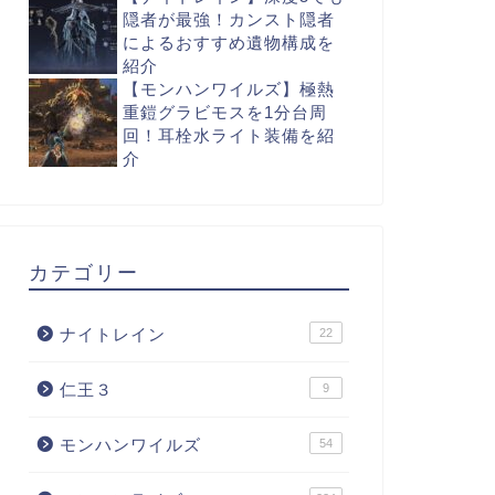
隠者が最強！カンスト隠者
によるおすすめ遺物構成を
紹介
【モンハンワイルズ】極熱
重鎧グラビモスを1分台周
回！耳栓水ライト装備を紹
介
カテゴリー
ナイトレイン
22
仁王３
9
モンハンワイルズ
54