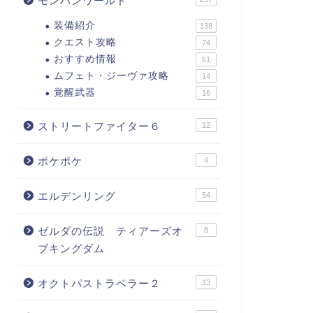
モンハンワールド
装備紹介
138
クエスト攻略
74
おすすめ情報
61
ムフェト・ジーヴァ攻略
14
覚醒武器
16
ストリートファイター６
12
ポケポケ
4
エルデンリング
54
ゼルダの伝説 ティアーズオ
8
ブキングダム
オクトパストラベラー２
13