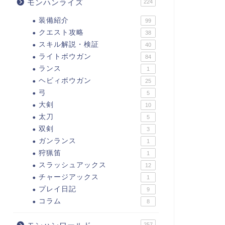
モンハンライズ
224
装備紹介
99
クエスト攻略
38
スキル解説・検証
40
ライトボウガン
84
ランス
1
ヘビィボウガン
25
弓
5
大剣
10
太刀
5
双剣
3
ガンランス
1
狩猟笛
1
スラッシュアックス
12
チャージアックス
1
プレイ日記
9
コラム
8
257