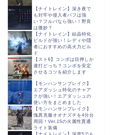
【ナイトレイン】深き夜で
も封牢や侵入者バフは強
い？フルパなら強い！野良
は微妙？
【ナイトレイン】結晶特化
ビルドが強い！レディや隠
者におすすめの高火力ビル
ド
【スト6】コンボは目押しか
連打どっち？コンボを安定
させるコツを紹介します
【モンハンサンブレイク】
エアダッシュ特化のチャア
クが強い！エアダッシュの
使い方をまとめました
【モンハンサンブレイク】
傀異克服オオナズチを4分台
周回！Ver.15の火属性貫通
ライト装備
【ナイトレイン】深度5でも