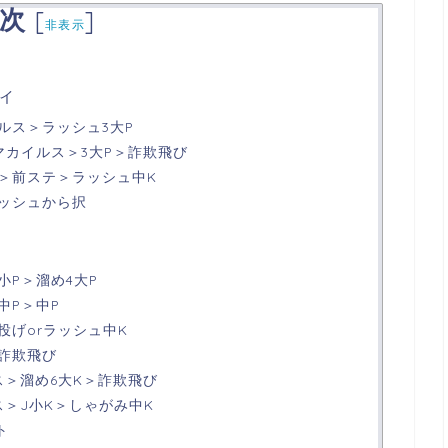
次
[
]
非表示
イ
ルス＞ラッシュ3大P
マカイルス＞3大P＞詐欺飛び
＞前ステ＞ラッシュ中K
ッシュから択
小P＞溜め4大P
中P＞中P
投げorラッシュ中K
詐欺飛び
ス＞溜め6大K＞詐欺飛び
ス＞J小K＞しゃがみ中K
ト