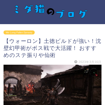
Wo Long Fallen Dynasty
【ウォーロン】土徳ビルドが強い！沈
壁幻甲術がボス戦で大活躍！ おすす
めのステ振りや仙術
2023年3月16日