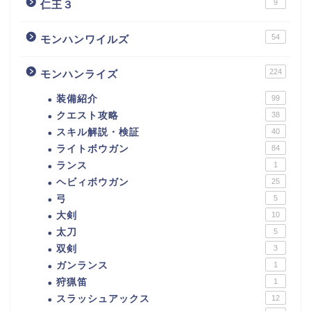
9
仁王３
54
モンハンワイルズ
224
モンハンライズ
装備紹介
99
クエスト攻略
38
スキル解説・検証
40
ライトボウガン
84
ランス
1
ヘビィボウガン
25
弓
5
大剣
10
太刀
5
双剣
3
ガンランス
1
狩猟笛
1
スラッシュアックス
12