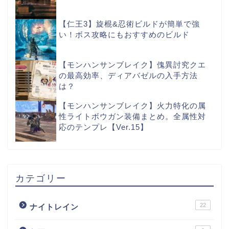
【仁王3】旋棍&忍術ビルドが簡単で強
い！ボス攻略にもおすすめのビルド
【モンハンサンブレイク】傀異討究クエ
の最高効率、ディアバゼルの入手方法
は？
【モンハンサンブレイク】火力特化の属
性ライトボウガン装備まとめ。全属性対
応のテンプレ【Ver.15】
カテゴリー
22
ナイトレイン