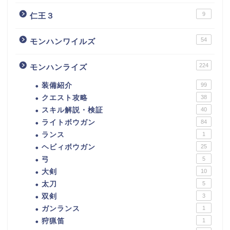
9
仁王３
54
モンハンワイルズ
224
モンハンライズ
装備紹介
99
クエスト攻略
38
スキル解説・検証
40
ライトボウガン
84
ランス
1
ヘビィボウガン
25
弓
5
大剣
10
太刀
5
双剣
3
ガンランス
1
狩猟笛
1