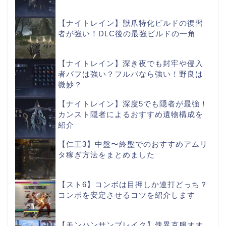
【ナイトレイン】獣爪特化ビルドの復習
者が強い！DLC後の最強ビルドの一角
【ナイトレイン】深き夜でも封牢や侵入
者バフは強い？フルパなら強い！野良は
微妙？
【ナイトレイン】深度5でも隠者が最強！
カンスト隠者によるおすすめ遺物構成を
紹介
【仁王3】中盤〜終盤でのおすすめアムリ
タ稼ぎ方法をまとめました
【スト6】コンボは目押しか連打どっち？
コンボを安定させるコツを紹介します
【モンハンサンブレイク】傀異克服オオ