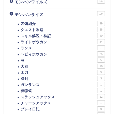
54
モンハンワイルズ
224
モンハンライズ
装備紹介
99
クエスト攻略
38
スキル解説・検証
40
ライトボウガン
84
ランス
1
ヘビィボウガン
25
弓
5
大剣
10
太刀
5
双剣
3
ガンランス
1
狩猟笛
1
スラッシュアックス
12
チャージアックス
1
プレイ日記
9