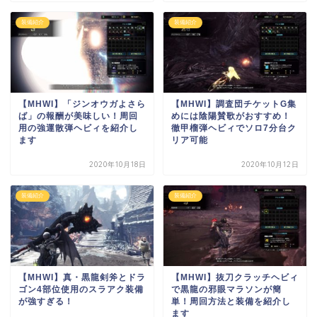
装備紹介
装備紹介
【MHWI】「ジンオウガよさら
【MHWI】調査団チケットG集
ば」の報酬が美味しい！周回
めには陰陽賛歌がおすすめ！
用の強運散弾ヘビィを紹介し
徹甲榴弾ヘビィでソロ7分台ク
ます
リア可能
2020年10月18日
2020年10月12日
装備紹介
装備紹介
【MHWI】真・黒龍剣斧とドラ
【MHWI】抜刀クラッチヘビィ
ゴン4部位使用のスラアク装備
で黒龍の邪眼マラソンが簡
が強すぎる！
単！周回方法と装備を紹介し
ます