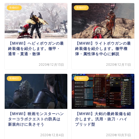
装備紹介
装備紹介
【MHWI】ヘビィボウガンの最
【MHWI】ライトボウガンの最
終装備を紹介します。徹甲・
終装備を紹介します。徹甲榴
通常・貫通・散弾
弾・属性弾を中心に解説
2020年12月13日
2020年12月11日
装備紹介
装備紹介
【MHWI】映画モンスターハン
【MHWI】大剣の最終装備を紹
ターコラボクエストの防具は
介します。汎用・抜刀・ハイ
新規向けに良さそう
ブリッド型
2020年12月4日
2020年10月31日