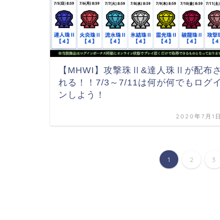
【MHWI】攻撃珠Ⅱ&達人珠Ⅱが配布
れる！！7/3～7/11は何が何でもログ
ンしよう！
2020年7月1
1
2
3