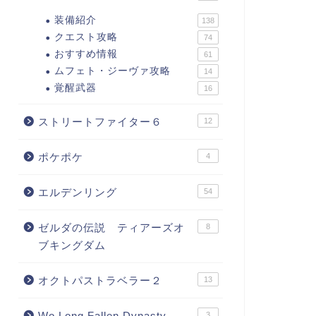
装備紹介
138
クエスト攻略
74
おすすめ情報
61
ムフェト・ジーヴァ攻略
14
覚醒武器
16
ストリートファイター６
12
ポケポケ
4
エルデンリング
54
ゼルダの伝説 ティアーズオ
8
ブキングダム
オクトパストラベラー２
13
Wo Long Fallen Dynasty
3