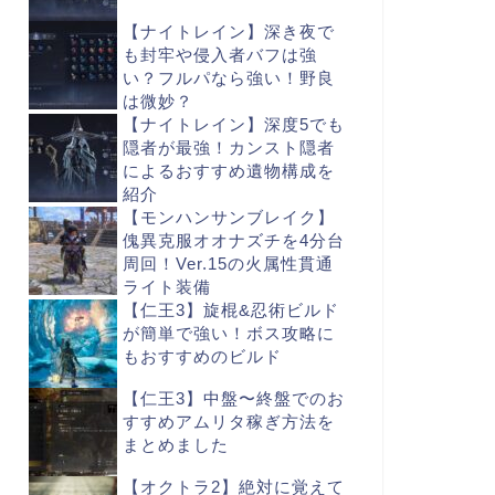
【ナイトレイン】深き夜で
も封牢や侵入者バフは強
い？フルパなら強い！野良
は微妙？
【ナイトレイン】深度5でも
隠者が最強！カンスト隠者
によるおすすめ遺物構成を
紹介
【モンハンサンブレイク】
傀異克服オオナズチを4分台
周回！Ver.15の火属性貫通
ライト装備
【仁王3】旋棍&忍術ビルド
が簡単で強い！ボス攻略に
もおすすめのビルド
【仁王3】中盤〜終盤でのお
すすめアムリタ稼ぎ方法を
まとめました
【オクトラ2】絶対に覚えて