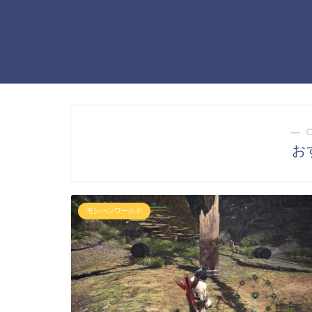
― 
お
モンハンワールド