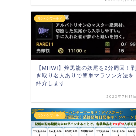
モンハンワールド
【MHWI】煌黒龍の妖尾を2分周回！
ぎ取り名人ありで簡単マラソン方法を
紹介します
2020年7月17
モンハンワールド