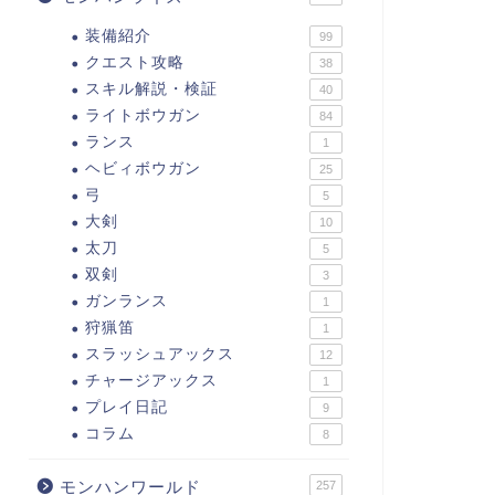
装備紹介
99
クエスト攻略
38
スキル解説・検証
40
ライトボウガン
84
ランス
1
ヘビィボウガン
25
弓
5
大剣
10
太刀
5
双剣
3
ガンランス
1
狩猟笛
1
スラッシュアックス
12
チャージアックス
1
プレイ日記
9
コラム
8
モンハンワールド
257