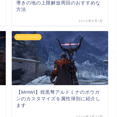
導きの地の上限解放周回のおすすめな
方法
日
2020年8月1日
モンハンワールド
【MHWI】煌黒弩アルドミナのボウガ
ンのカスタマイズを属性弾別に紹介し
ます
日
2020年7月27日