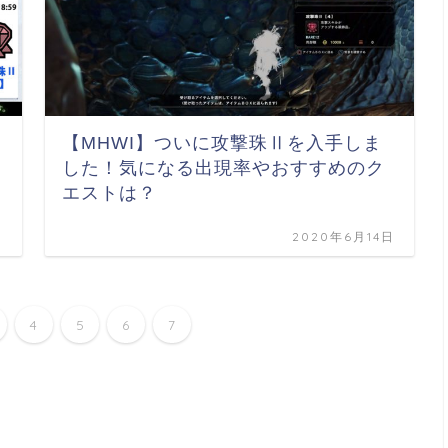
さ
【MHWI】ついに攻撃珠Ⅱを入手しま
イ
した！気になる出現率やおすすめのク
エストは？
日
2020年6月14日
4
5
6
7