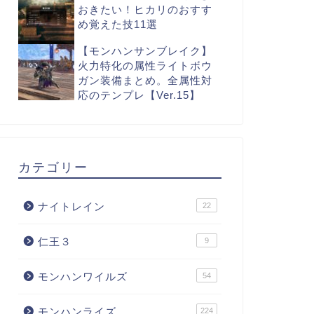
おきたい！ヒカリのおすす
め覚えた技11選
【モンハンサンブレイク】
火力特化の属性ライトボウ
ガン装備まとめ。全属性対
応のテンプレ【Ver.15】
カテゴリー
ナイトレイン
22
仁王３
9
モンハンワイルズ
54
モンハンライズ
224