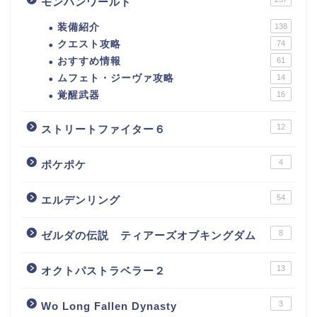
モンハンワールド
装備紹介
138
クエスト攻略
74
おすすめ情報
61
ムフェト・ジーヴァ攻略
14
覚醒武器
16
12
ストリートファイター６
4
ポケポケ
54
エルデンリング
8
ゼルダの伝説 ティアーズオブキングダム
13
オクトパストラベラー２
3
Wo Long Fallen Dynasty