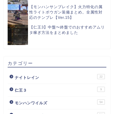
【モンハンサンブレイク】火力特化の属
性ライトボウガン装備まとめ。全属性対
応のテンプレ【Ver.15】
【仁王3】中盤〜終盤でのおすすめアムリ
タ稼ぎ方法をまとめました
カテゴリー
22
ナイトレイン
9
仁王３
54
モンハンワイルズ