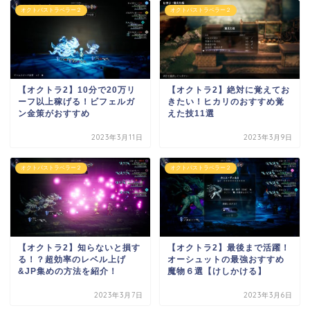
オクトパストラベラー２
オクトパストラベラー２
【オクトラ2】10分で20万リ
【オクトラ2】絶対に覚えてお
ーフ以上稼げる！ビフェルガ
きたい！ヒカリのおすすめ覚
ン金策がおすすめ
えた技11選
2023年3月11日
2023年3月9日
オクトパストラベラー２
オクトパストラベラー２
【オクトラ2】知らないと損す
【オクトラ2】最後まで活躍！
る！？超効率のレベル上げ
オーシュットの最強おすすめ
&JP集めの方法を紹介！
魔物６選【けしかける】
2023年3月7日
2023年3月6日