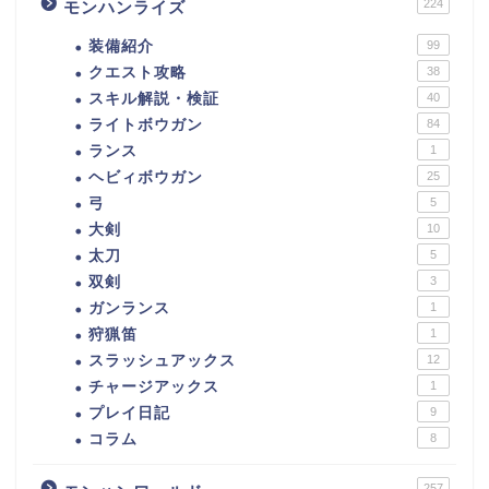
224
モンハンライズ
装備紹介
99
クエスト攻略
38
スキル解説・検証
40
ライトボウガン
84
ランス
1
ヘビィボウガン
25
弓
5
大剣
10
太刀
5
双剣
3
ガンランス
1
狩猟笛
1
スラッシュアックス
12
チャージアックス
1
プレイ日記
9
コラム
8
257