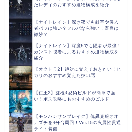
たレディのおすすめ遺物構成を紹介
【ナイトレイン】深き夜でも封牢や侵入
者バフは強い？フルパなら強い！野良は
微妙？
【ナイトレイン】深度5でも隠者が最強！
カンスト隠者によるおすすめ遺物構成を
紹介
【オクトラ2】絶対に覚えておきたい！ヒ
カリのおすすめ覚えた技11選
【仁王3】旋棍&忍術ビルドが簡単で強
い！ボス攻略にもおすすめのビルド
【モンハンサンブレイク】傀異克服オオ
ナズチを4分台周回！Ver.15の火属性貫通
ライト装備