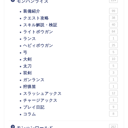
モンハンライズ
装備紹介
99
クエスト攻略
38
スキル解説・検証
40
ライトボウガン
84
ランス
1
ヘビィボウガン
25
弓
5
大剣
10
太刀
5
双剣
3
ガンランス
1
狩猟笛
1
スラッシュアックス
12
チャージアックス
1
プレイ日記
9
コラム
8
257
モンハンワールド