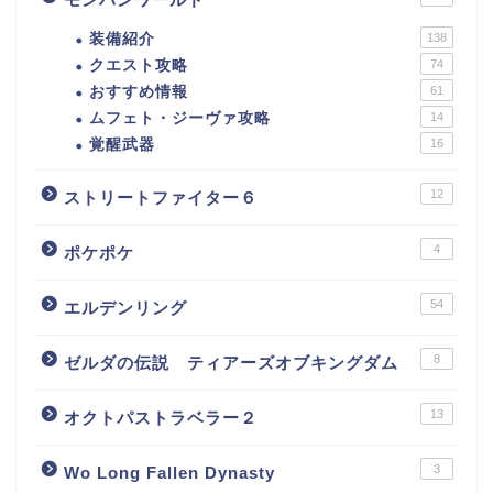
装備紹介
138
クエスト攻略
74
おすすめ情報
61
ムフェト・ジーヴァ攻略
14
覚醒武器
16
12
ストリートファイター６
4
ポケポケ
54
エルデンリング
8
ゼルダの伝説 ティアーズオブキングダム
13
オクトパストラベラー２
3
Wo Long Fallen Dynasty