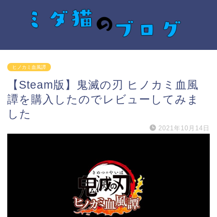
ヒノカミ血風譚
【Steam版】鬼滅の刃 ヒノカミ血風
譚を購入したのでレビューしてみま
した
2021年10月14日