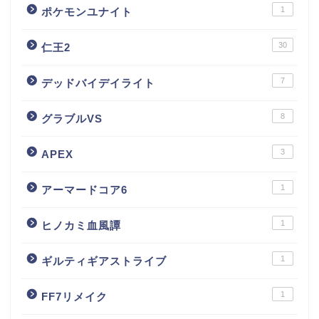
1
ポケモンユナイト
30
仁王2
7
デッドバイデイライト
8
グラブルVS
3
APEX
1
アーマードコア6
1
ヒノカミ血風譚
1
ギルティギアストライブ
1
FF7リメイク