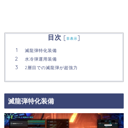
目次
[
]
非表示
滅龍弾特化装備
水冷弾運用装備
2層目での滅龍弾が超強力
滅龍弾特化装備