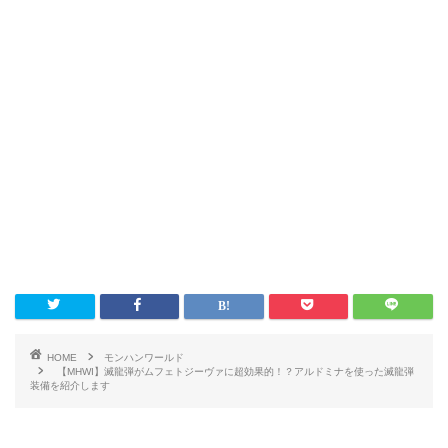
HOME
モンハンワールド
【MHWI】滅龍弾がムフェトジーヴァに超効果的！？アルドミナを使った滅龍弾
装備を紹介します