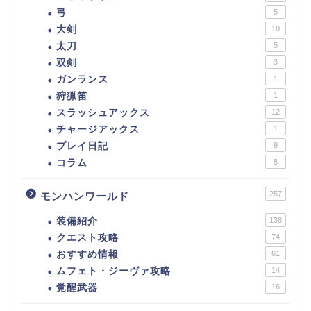
弓
5
大剣
10
太刀
5
双剣
3
ガンランス
1
狩猟笛
1
スラッシュアックス
12
チャージアックス
1
プレイ日記
9
コラム
8
257
モンハンワールド
装備紹介
138
クエスト攻略
74
おすすめ情報
61
ムフェト・ジーヴァ攻略
14
覚醒武器
16