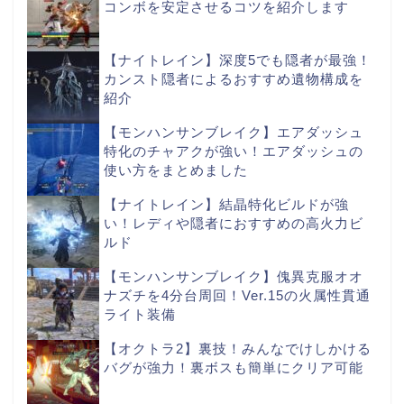
コンボを安定させるコツを紹介します
【ナイトレイン】深度5でも隠者が最強！
カンスト隠者によるおすすめ遺物構成を
紹介
【モンハンサンブレイク】エアダッシュ
特化のチャアクが強い！エアダッシュの
使い方をまとめました
【ナイトレイン】結晶特化ビルドが強
い！レディや隠者におすすめの高火力ビ
ルド
【モンハンサンブレイク】傀異克服オオ
ナズチを4分台周回！Ver.15の火属性貫通
ライト装備
【オクトラ2】裏技！みんなでけしかける
バグが強力！裏ボスも簡単にクリア可能