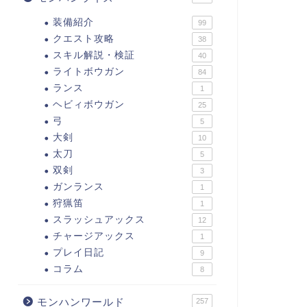
装備紹介
99
クエスト攻略
38
スキル解説・検証
40
ライトボウガン
84
ランス
1
ヘビィボウガン
25
弓
5
大剣
10
太刀
5
双剣
3
ガンランス
1
狩猟笛
1
スラッシュアックス
12
チャージアックス
1
プレイ日記
9
コラム
8
モンハンワールド
257