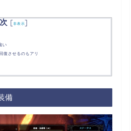
次
[
]
非表示
備
強い
回復させるのもアリ
装備