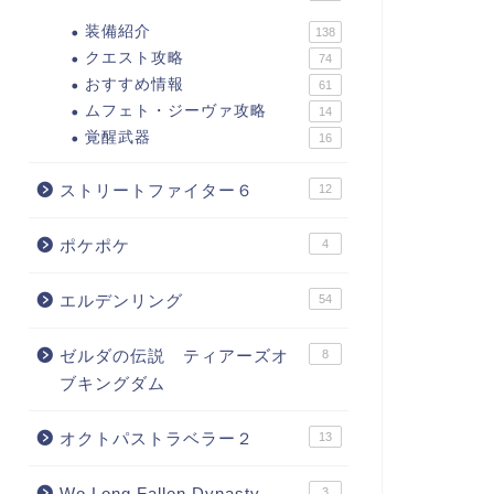
装備紹介
138
クエスト攻略
74
おすすめ情報
61
ムフェト・ジーヴァ攻略
14
覚醒武器
16
ストリートファイター６
12
ポケポケ
4
エルデンリング
54
ゼルダの伝説 ティアーズオ
8
ブキングダム
オクトパストラベラー２
13
Wo Long Fallen Dynasty
3