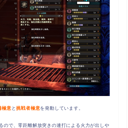
備極意
と
挑戦者極意
を発動しています。
いるので、零距離解放突きの連打による火力が出しや