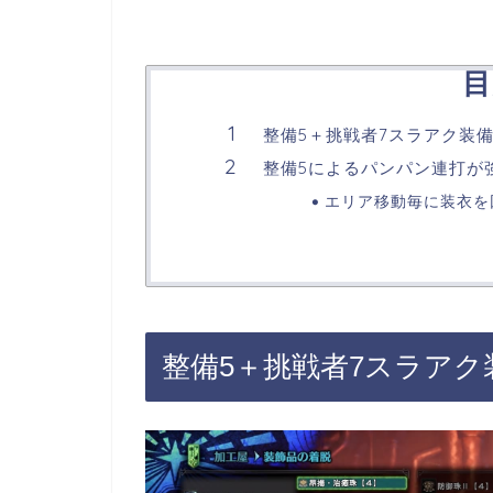
目
整備5＋挑戦者7スラアク装
整備5によるパンパン連打が
エリア移動毎に装衣を
整備5＋挑戦者7スラアク