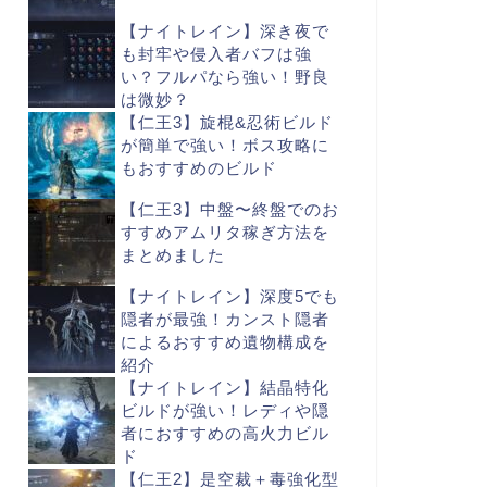
【ナイトレイン】深き夜で
も封牢や侵入者バフは強
い？フルパなら強い！野良
は微妙？
【仁王3】旋棍&忍術ビルド
が簡単で強い！ボス攻略に
もおすすめのビルド
【仁王3】中盤〜終盤でのお
すすめアムリタ稼ぎ方法を
まとめました
【ナイトレイン】深度5でも
隠者が最強！カンスト隠者
によるおすすめ遺物構成を
紹介
【ナイトレイン】結晶特化
ビルドが強い！レディや隠
者におすすめの高火力ビル
ド
【仁王2】是空裁＋毒強化型