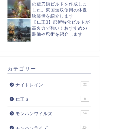
の薙刀鎌ビルドを作成しま
した。東国無双使用の体反
映装備を紹介します
【仁王3】忍術特化ビルドが
高火力で強い！おすすめの
装備や忍術を紹介します
カテゴリー
ナイトレイン
22
仁王３
9
モンハンワイルズ
54
モンハンライズ
224