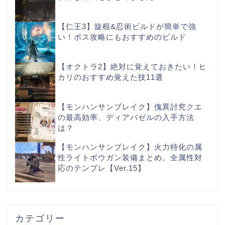
【仁王3】旋棍&忍術ビルドが簡単で強
い！ボス攻略にもおすすめのビルド
【オクトラ2】絶対に覚えておきたい！ヒ
カリのおすすめ覚えた技11選
【モンハンサンブレイク】傀異討究クエ
の最高効率、ディアバゼルの入手方法
は？
【モンハンサンブレイク】火力特化の属
性ライトボウガン装備まとめ。全属性対
応のテンプレ【Ver.15】
カテゴリー