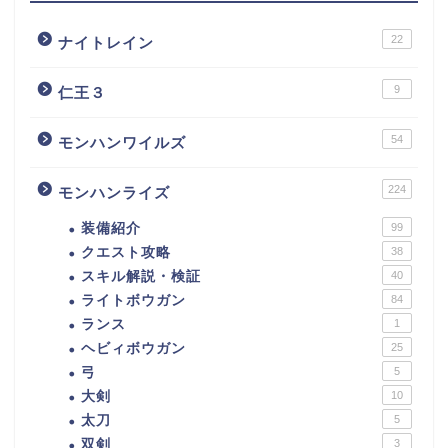
22
ナイトレイン
9
仁王３
54
モンハンワイルズ
224
モンハンライズ
装備紹介
99
クエスト攻略
38
スキル解説・検証
40
ライトボウガン
84
ランス
1
ヘビィボウガン
25
弓
5
大剣
10
太刀
5
双剣
3