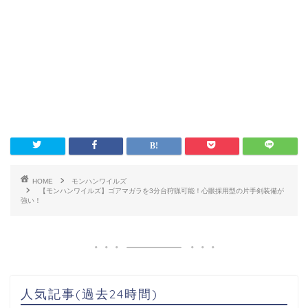
HOME
モンハンワイルズ
【モンハンワイルズ】ゴアマガラを3分台狩猟可能！心眼採用型の片手剣装備が
強い！
人気記事(過去24時間)