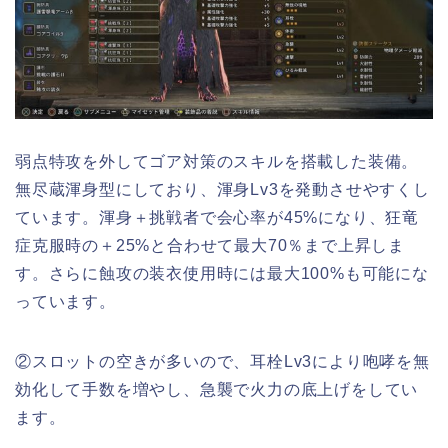
弱点特攻を外してゴア対策のスキルを搭載した装備。
無尽蔵渾身型にしており、渾身Lv3を発動させやすくし
ています。渾身＋挑戦者で会心率が45%になり、狂竜
症克服時の＋25%と合わせて最大70％まで上昇しま
す。さらに蝕攻の装衣使用時には最大100%も可能にな
っています。
②スロットの空きが多いので、耳栓Lv3により咆哮を無
効化して手数を増やし、急襲で火力の底上げをしてい
ます。