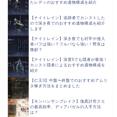
たレディのおすすめ遺物構成を紹介
【ナイトレイン】追跡者でカンストした
ので深き夜でのおすすめ遺物構成を紹介
します
【ナイトレイン】深き夜でも封牢や侵入
者バフは強い？フルパなら強い！野良は
微妙？
【ナイトレイン】深度5でも隠者が最強！
カンスト隠者によるおすすめ遺物構成を
紹介
【仁王3】中盤〜終盤でのおすすめアムリ
タ稼ぎ方法をまとめました
【モンハンサンブレイク】傀異討究クエ
の最高効率、ディアバゼルの入手方法
は？