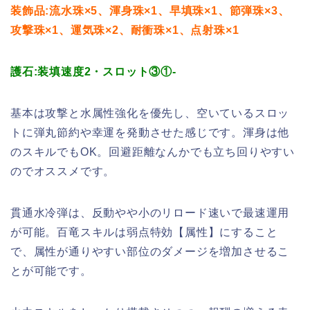
装飾品:流水珠×5、渾身珠×1、早填珠×1、節弾珠×3、
攻撃珠×1、運気珠×2、耐衝珠×1、点射珠×1
護石:装填速度2・スロット③①-
基本は攻撃と水属性強化を優先し、空いているスロッ
トに弾丸節約や幸運を発動させた感じです。渾身は他
のスキルでもOK。回避距離なんかでも立ち回りやすい
のでオススメです。
貫通水冷弾は、反動やや小のリロード速いで最速運用
が可能。百竜スキルは弱点特効【属性】にすること
で、属性が通りやすい部位のダメージを増加させるこ
とが可能です。