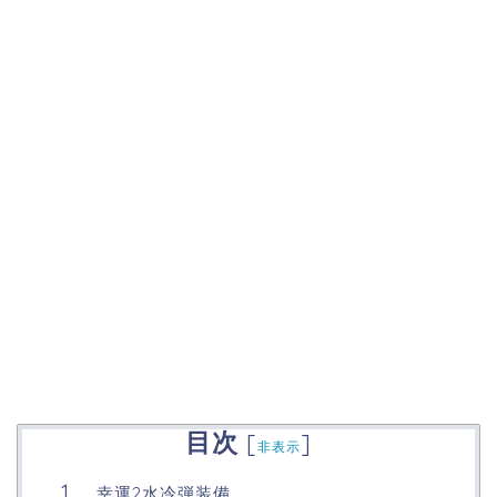
目次
[
]
非表示
幸運2水冷弾装備