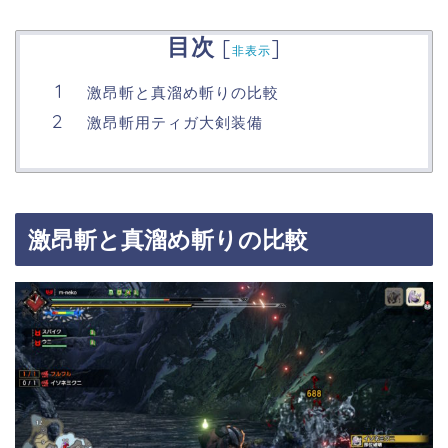
目次
[
]
非表示
激昂斬と真溜め斬りの比較
激昂斬用ティガ大剣装備
激昂斬と真溜め斬りの比較