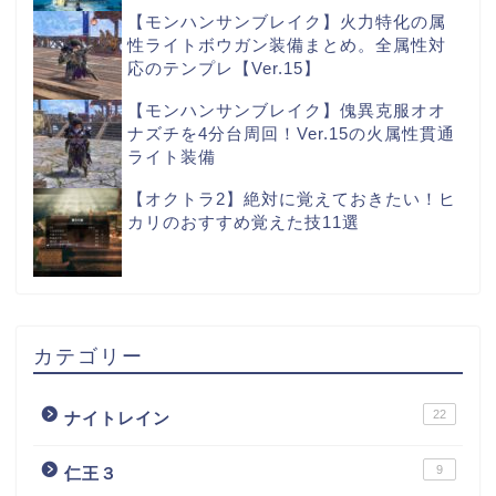
【モンハンサンブレイク】火力特化の属
性ライトボウガン装備まとめ。全属性対
応のテンプレ【Ver.15】
【モンハンサンブレイク】傀異克服オオ
ナズチを4分台周回！Ver.15の火属性貫通
ライト装備
【オクトラ2】絶対に覚えておきたい！ヒ
カリのおすすめ覚えた技11選
カテゴリー
22
ナイトレイン
9
仁王３