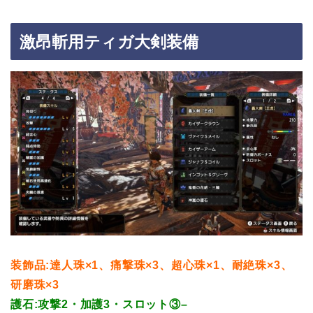
激昂斬用ティガ大剣装備
装飾品:達人珠×1、痛撃珠×3、超心珠×1、耐絶珠×3、
研磨珠×3
護石:攻撃2・加護3・スロット③–