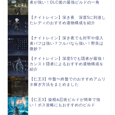
者が強い！DLC後の最強ビルドの一角
【ナイトレイン】深き夜 深度5に到達し
たレディのおすすめ遺物構成を紹介
【ナイトレイン】深き夜でも封牢や侵入
者バフは強い？フルパなら強い！野良は
微妙？
【ナイトレイン】深度5でも隠者が最強！
カンスト隠者によるおすすめ遺物構成を
紹介
【仁王3】中盤〜終盤でのおすすめアムリ
タ稼ぎ方法をまとめました
【仁王3】旋棍&忍術ビルドが簡単で強
い！ボス攻略にもおすすめのビルド