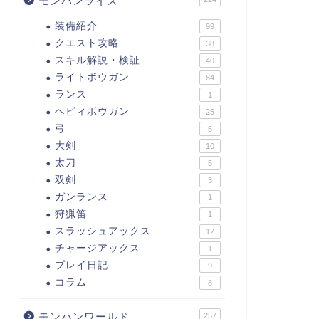
モンハンライズ
装備紹介
99
クエスト攻略
38
スキル解説・検証
40
ライトボウガン
84
ランス
1
ヘビィボウガン
25
弓
5
大剣
10
太刀
5
双剣
3
ガンランス
1
狩猟笛
1
スラッシュアックス
12
チャージアックス
1
プレイ日記
9
コラム
8
モンハンワールド
257