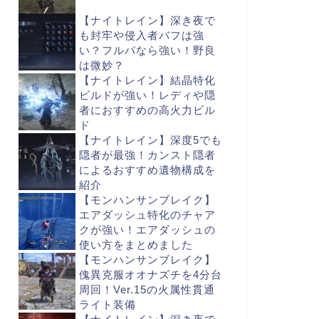
【ナイトレイン】深き夜で
も封牢や侵入者バフは強
い？フルパなら強い！野良
は微妙？
【ナイトレイン】結晶特化
ビルドが強い！レディや隠
者におすすめの高火力ビル
ド
【ナイトレイン】深度5でも
隠者が最強！カンスト隠者
によるおすすめ遺物構成を
紹介
【モンハンサンブレイク】
エアダッシュ特化のチャア
クが強い！エアダッシュの
使い方をまとめました
【モンハンサンブレイク】
傀異克服オオナズチを4分台
周回！Ver.15の火属性貫通
ライト装備