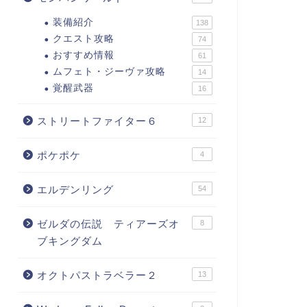
装備紹介
138
クエスト攻略
74
おすすめ情報
61
ムフェト・ジーヴァ攻略
14
覚醒武器
16
ストリートファイター６
12
ポケポケ
4
エルデンリング
54
ゼルダの伝説 ティアーズオ
8
ブキングダム
オクトパストラベラー２
13