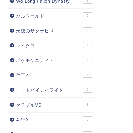
Wo Long Fallen Dynasty
3
パルワールド
5
天穂のサクナヒメ
10
マイクラ
1
ポケモンユナイト
1
仁王2
30
デッドバイデイライト
7
グラブルVS
8
APEX
3