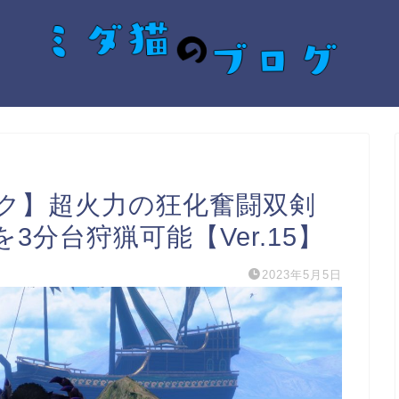
ク】超火力の狂化奮闘双剣
分台狩猟可能【Ver.15】
2023年5月5日