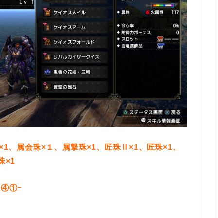
×1、属会珠×１、
属撃珠×1、
匠珠Ⅱ×1、匠珠×1、
珠×1
④①ｰ