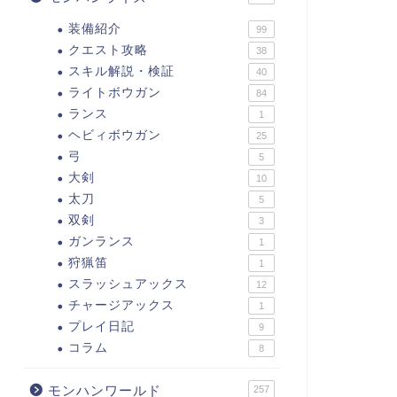
装備紹介
99
クエスト攻略
38
スキル解説・検証
40
ライトボウガン
84
ランス
1
ヘビィボウガン
25
弓
5
大剣
10
太刀
5
双剣
3
ガンランス
1
狩猟笛
1
スラッシュアックス
12
チャージアックス
1
プレイ日記
9
コラム
8
モンハンワールド
257