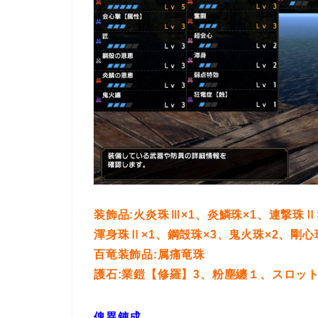
装飾品:火炎珠Ⅲ×1、炎鱗珠×1、連撃珠Ⅱ
渾身珠Ⅱ×1、鋼殻珠×3、鬼火珠×2、剛心
百竜装飾品:属痛竜珠
護石:業鎧【修羅】3、粉塵纏１、スロット
傀異錬成