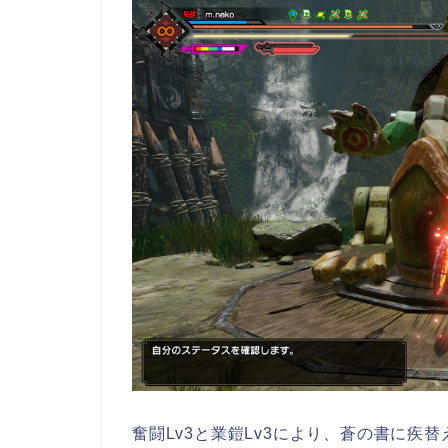
奮闘Lv3と業鎧Lv3により、蒼の書に