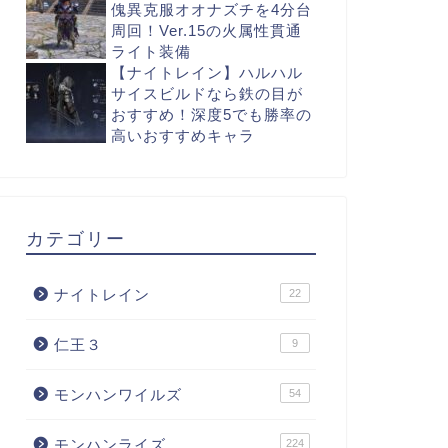
傀異克服オオナズチを4分台
周回！Ver.15の火属性貫通
ライト装備
【ナイトレイン】ハルハル
サイスビルドなら鉄の目が
おすすめ！深度5でも勝率の
高いおすすめキャラ
カテゴリー
ナイトレイン
22
仁王３
9
モンハンワイルズ
54
モンハンライズ
224