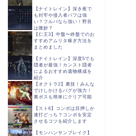
【ナイトレイン】深き夜で
も封牢や侵入者バフは強
い？フルパなら強い！野良
は微妙？
【仁王3】中盤〜終盤でのお
すすめアムリタ稼ぎ方法を
まとめました
【ナイトレイン】深度5でも
隠者が最強！カンスト隠者
によるおすすめ遺物構成を
紹介
【オクトラ2】裏技！みんな
でけしかけるバグが強力！
裏ボスも簡単にクリア可能
【スト6】コンボは目押しか
連打どっち？コンボを安定
させるコツを紹介します
【モンハンサンブレイク】