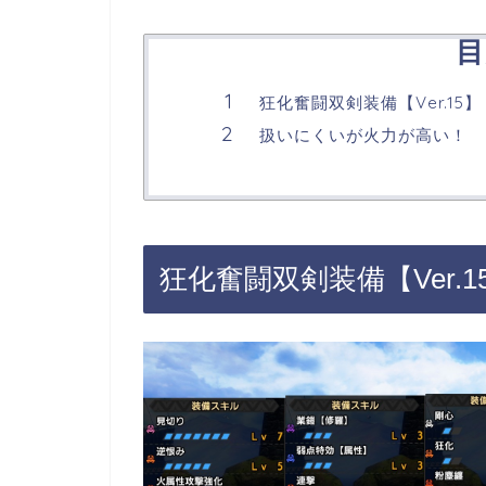
目
狂化奮闘双剣装備【Ver.15】
扱いにくいが火力が高い！
狂化奮闘双剣装備【Ver.1