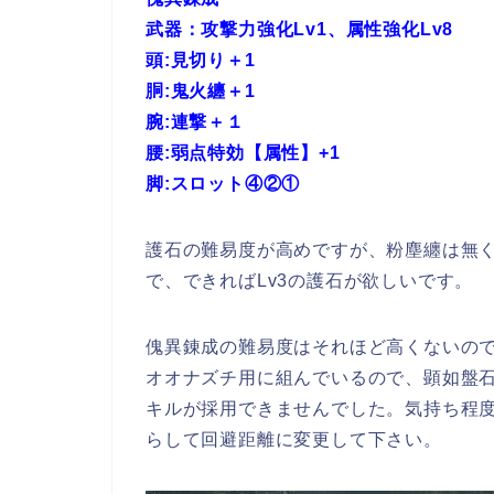
武器：攻撃力強化Lv1、属性強化Lv8
頭:見切り＋1
胴:鬼火纏＋1
腕:連撃＋１
腰:弱点特効【属性】+1
脚:スロット④②①
護石の難易度が高めですが、粉塵纏は無
で、できればLv3の護石が欲しいです。
傀異錬成の難易度はそれほど高くないの
オオナズチ用に組んでいるので、顕如盤
キルが採用できませんでした。気持ち程
らして回避距離に変更して下さい。