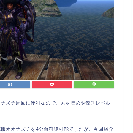
オオナズチ周回に便利なので、素材集めや傀異レベル
克服オオナズチを4分台狩猟可能でしたが、今回紹介