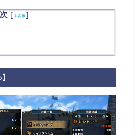
次
[
]
非表示
5】