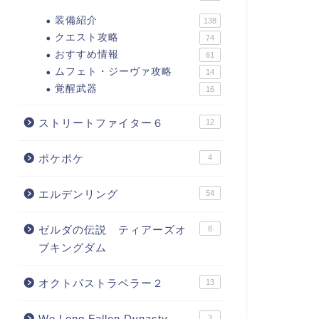
装備紹介
138
クエスト攻略
74
おすすめ情報
61
ムフェト・ジーヴァ攻略
14
覚醒武器
16
ストリートファイター６
12
ポケポケ
4
エルデンリング
54
ゼルダの伝説 ティアーズオ
8
ブキングダム
オクトパストラベラー２
13
Wo Long Fallen Dynasty
3