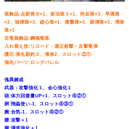
装飾品:点射珠Ⅲ×1、射法珠Ⅱ×1、抑反珠×3、早填珠
×2、強弾
珠×3、超心珠×1、痛撃珠×3、節弾珠×3、渾身
珠×1
百竜装飾品:鋼魂竜珠
入れ替え技:リロード・適正射撃・反撃竜弾
護石:弾丸節約２、渾身2、スロット②①-
強化パーツ:ロングバレル
傀異錬成
武器：攻撃強化１、会心強化１
頭:体力回復量UP+1、スロット④②①
胴:翔蟲使い-1、スロット④③①
腕:合気-1、スロット④②①
腰:攻撃＋1
脚:弾道強化＋1