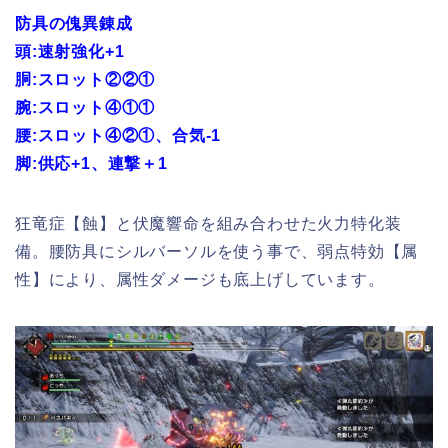
防具の傀異錬成
頭:速射強化+1
胴:スロット②②①
腕:スロット④①①
腰:スロット④②①、合気-1
脚:供応+1、連撃＋1
狂竜症【蝕】と伏魔響命を組み合わせた火力特化装
備。腰防具にシルバーソルを使う事で、弱点特効【属
性】により、属性ダメージも底上げしています。