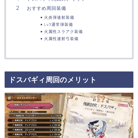
おすすめ周回装備
火炎弾速射装備
Lv3通常弾装備
火属性スラアク装備
火属性連射弓装備
ドスバギィ周回のメリット