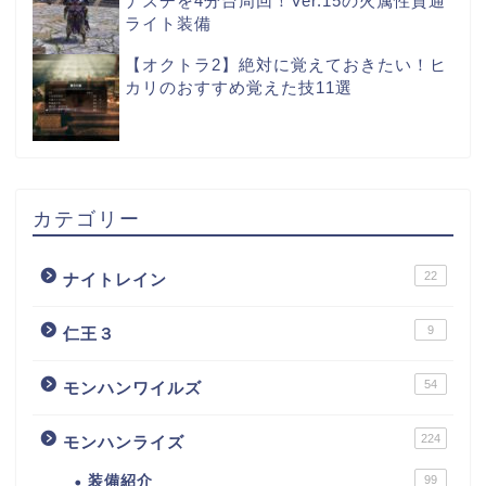
ナズチを4分台周回！Ver.15の火属性貫通
ライト装備
【オクトラ2】絶対に覚えておきたい！ヒ
カリのおすすめ覚えた技11選
カテゴリー
22
ナイトレイン
9
仁王３
54
モンハンワイルズ
224
モンハンライズ
装備紹介
99