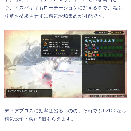
つ、ドスバギィもローテーションに加える事で、霜ふ
り草を枯渇させずに精気琥珀集めが可能です。
ディアブロスに効率は劣るものの、それでもLv100なら
精気琥珀・尖は9個もらえます。