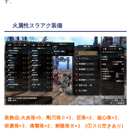
す。
火属性スラアク装備
装飾品:火炎珠×5、剛刃珠Ⅱ×1、匠珠×2、超心珠×3、
研磨珠×3、痛撃珠×2、耐睡珠Ⅲ×1 (①スロ空きあり)