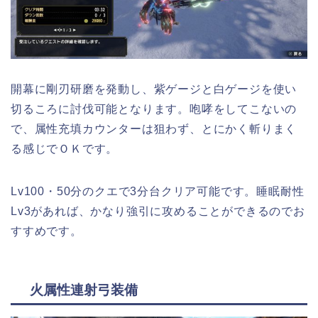
開幕に剛刃研磨を発動し、紫ゲージと白ゲージを使い
切るころに討伐可能となります。咆哮をしてこないの
で、属性充填カウンターは狙わず、とにかく斬りまく
る感じでＯＫです。
Lv100・50分のクエで3分台クリア可能です。睡眠耐性
Lv3があれば、かなり強引に攻めることができるのでお
すすめです。
火属性連射弓装備