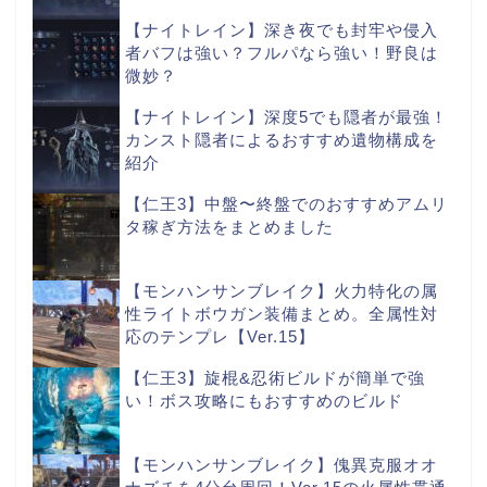
【ナイトレイン】深き夜でも封牢や侵入
者バフは強い？フルパなら強い！野良は
微妙？
【ナイトレイン】深度5でも隠者が最強！
カンスト隠者によるおすすめ遺物構成を
紹介
【仁王3】中盤〜終盤でのおすすめアムリ
タ稼ぎ方法をまとめました
【モンハンサンブレイク】火力特化の属
性ライトボウガン装備まとめ。全属性対
応のテンプレ【Ver.15】
【仁王3】旋棍&忍術ビルドが簡単で強
い！ボス攻略にもおすすめのビルド
【モンハンサンブレイク】傀異克服オオ