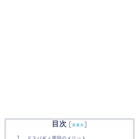
目次
[
]
非表示
ドスバギィ周回のメリット