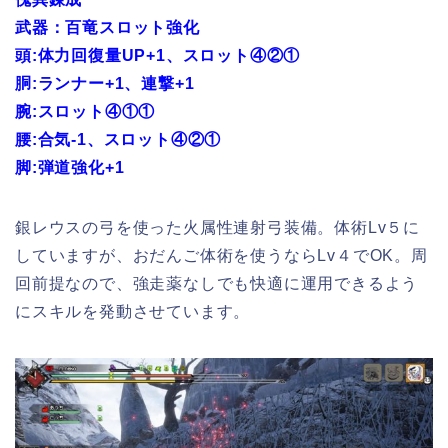
武器：百竜スロット強化
頭:体力回復量UP+1、スロット④②①
胴:ランナー+1、連撃+1
腕:スロット④①①
腰:合気-1、スロット④②①
脚:弾道強化+1
銀レウスの弓を使った火属性連射弓装備。体術Lv５に
していますが、おだんご体術を使うならLv４でOK。周
回前提なので、強走薬なしでも快適に運用できるよう
にスキルを発動させています。