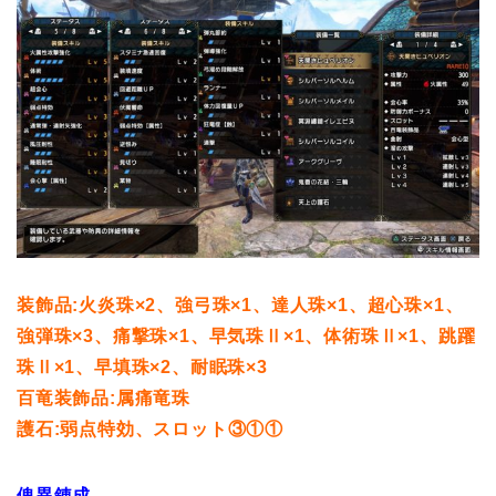
装飾品:火炎珠×2、強弓珠×1、達人珠×1、超心珠×1、
強弾珠×3、痛撃珠×1、早気珠Ⅱ×1、体術珠Ⅱ×1、跳躍
珠Ⅱ×1、早填珠×2、耐眠珠×3
百竜装飾品:属痛竜珠
護石:弱点特効、スロット③①①
傀異錬成