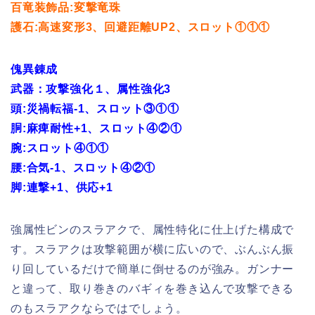
百竜装飾品:変撃竜珠
護石:高速変形3、回避距離UP2、スロット①①①
傀異錬成
武器：攻撃強化１、属性強化3
頭:災禍転福-1、スロット③①①
胴:麻痺耐性+1、スロット④②①
腕:スロット④①①
腰:合気-1、スロット④②①
脚:連撃+1、供応+1
強属性ビンのスラアクで、属性特化に仕上げた構成で
す。スラアクは攻撃範囲が横に広いので、ぶんぶん振
り回しているだけで簡単に倒せるのが強み。ガンナー
と違って、取り巻きのバギィを巻き込んで攻撃できる
のもスラアクならではでしょう。