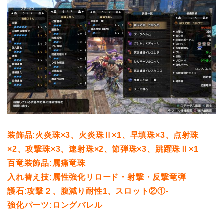
装飾品:火炎珠×3、火炎珠Ⅱ×1、早填珠×3、点射珠
×2、攻撃珠×3、速射珠×2、節弾珠×3、跳躍珠Ⅱ×1
百竜装飾品:属痛竜珠
入れ替え技:属性強化リロード・射撃・反撃竜弾
護石:攻撃２、腹減り耐性1、スロット②①-
強化パーツ:ロングバレル