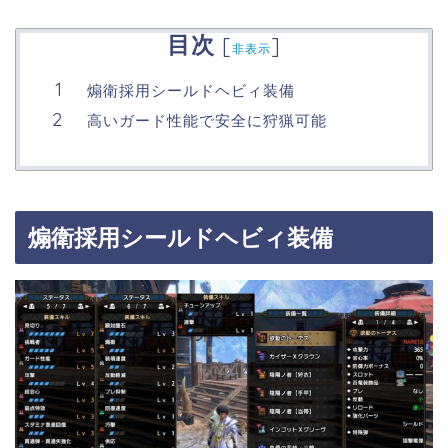
目次
[
]
非表示
煽衛採用シールドヘビィ装備
高いガード性能で安全に狩猟可能
煽衛採用シールドヘビィ装備