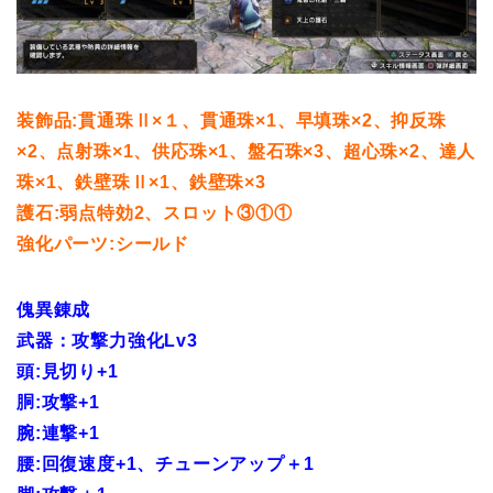
装飾品:貫通珠Ⅱ×１、貫通珠×1、早填珠×2、抑反珠
×2、点射珠×1、供応珠×1、盤石珠×3、超心珠×2、達人
珠×1、鉄壁珠Ⅱ×1、鉄壁珠×3
護石:弱点特効2、スロット③①①
強化パーツ:シールド
傀異錬成
武器：攻撃力強化Lv3
頭:見切り+1
胴:攻撃+1
腕:連撃+1
腰:回復速度+1、チューンアップ＋1