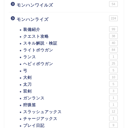
54
モンハンワイルズ
224
モンハンライズ
装備紹介
99
クエスト攻略
38
スキル解説・検証
40
ライトボウガン
84
ランス
1
ヘビィボウガン
25
弓
5
大剣
10
太刀
5
双剣
3
ガンランス
1
狩猟笛
1
スラッシュアックス
12
チャージアックス
1
プレイ日記
9