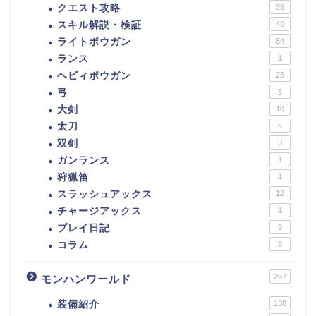
クエスト攻略
38
スキル解説・検証
40
ライトボウガン
84
ランス
1
ヘビィボウガン
25
弓
5
大剣
10
太刀
5
双剣
3
ガンランス
1
狩猟笛
1
スラッシュアックス
12
チャージアックス
1
プレイ日記
9
コラム
8
257
モンハンワールド
装備紹介
138