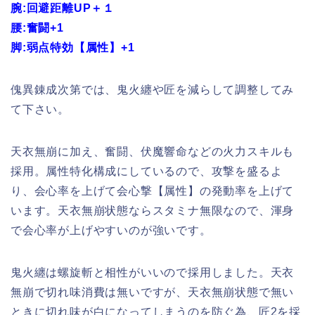
腕:回避距離UP＋１
腰:奮闘+1
脚:弱点特効【属性】+1
傀異錬成次第では、鬼火纏や匠を減らして調整してみ
て下さい。
天衣無崩に加え、奮闘、伏魔響命などの火力スキルも
採用。属性特化構成にしているので、攻撃を盛るよ
り、会心率を上げて会心撃【属性】の発動率を上げて
います。天衣無崩状態ならスタミナ無限なので、渾身
で会心率が上げやすいのが強いです。
鬼火纏は螺旋斬と相性がいいので採用しました。天衣
無崩で切れ味消費は無いですが、天衣無崩状態で無い
ときに切れ味が白になってしまうのを防ぐ為、匠2を採