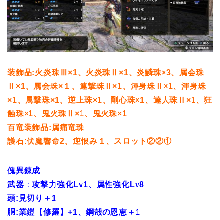
装飾品:火炎珠Ⅲ×1、火炎珠Ⅱ×1、炎鱗珠×3、属会珠
Ⅱ×1、属会珠×１、連撃珠Ⅱ×1、渾身珠Ⅱ×1、渾身珠
×1、属撃珠×1、逆上珠×1、剛心珠×1、達人珠Ⅱ×1、狂
蝕珠×1、鬼火珠Ⅱ×1、鬼火珠×1
百竜装飾品:属痛竜珠
護石:伏魔響命2、逆恨み１、スロット②②①
傀異錬成
武器：攻撃力強化Lv1、属性強化Lv8
頭:見切り＋1
胴:業鎧【修羅】+1、鋼殻の恩恵＋1