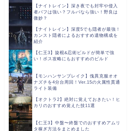
【ナイトレイン】深き夜でも封牢や侵入
者バフは強い？フルパなら強い！野良は
微妙？
【ナイトレイン】深度5でも隠者が最強！
カンスト隠者によるおすすめ遺物構成を
紹介
【仁王3】旋棍&忍術ビルドが簡単で強
い！ボス攻略にもおすすめのビルド
【モンハンサンブレイク】傀異克服オオ
ナズチを4分台周回！Ver.15の火属性貫通
ライト装備
【オクトラ2】絶対に覚えておきたい！ヒ
カリのおすすめ覚えた技11選
【仁王3】中盤〜終盤でのおすすめアムリ
タ稼ぎ方法をまとめました