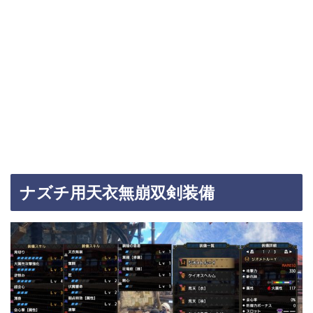
ナズチ用天衣無崩双剣装備