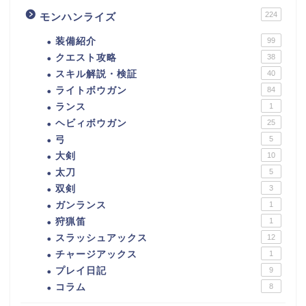
224
モンハンライズ
装備紹介
99
クエスト攻略
38
スキル解説・検証
40
ライトボウガン
84
ランス
1
ヘビィボウガン
25
弓
5
大剣
10
太刀
5
双剣
3
ガンランス
1
狩猟笛
1
スラッシュアックス
12
チャージアックス
1
プレイ日記
9
コラム
8