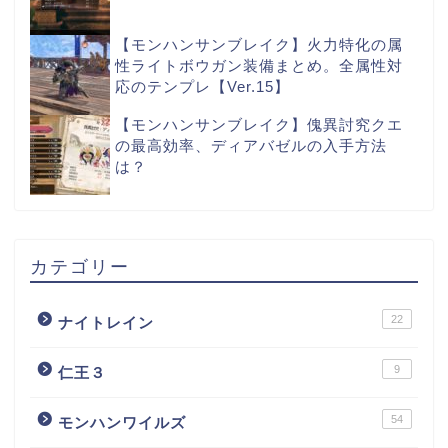
【モンハンサンブレイク】火力特化の属
性ライトボウガン装備まとめ。全属性対
応のテンプレ【Ver.15】
【モンハンサンブレイク】傀異討究クエ
の最高効率、ディアバゼルの入手方法
は？
カテゴリー
22
ナイトレイン
9
仁王３
54
モンハンワイルズ