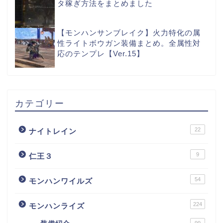
タ稼ぎ方法をまとめました
【モンハンサンブレイク】火力特化の属
性ライトボウガン装備まとめ。全属性対
応のテンプレ【Ver.15】
カテゴリー
22
ナイトレイン
9
仁王３
54
モンハンワイルズ
224
モンハンライズ
99