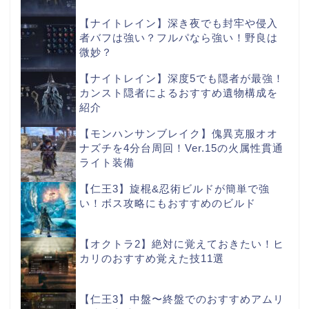
【ナイトレイン】深き夜でも封牢や侵入
者バフは強い？フルパなら強い！野良は
微妙？
【ナイトレイン】深度5でも隠者が最強！
カンスト隠者によるおすすめ遺物構成を
紹介
【モンハンサンブレイク】傀異克服オオ
ナズチを4分台周回！Ver.15の火属性貫通
ライト装備
【仁王3】旋棍&忍術ビルドが簡単で強
い！ボス攻略にもおすすめのビルド
【オクトラ2】絶対に覚えておきたい！ヒ
カリのおすすめ覚えた技11選
【仁王3】中盤〜終盤でのおすすめアムリ