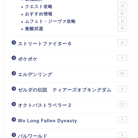
クエスト攻略
74
おすすめ情報
61
ムフェト・ジーヴァ攻略
14
覚醒武器
16
12
ストリートファイター６
4
ポケポケ
54
エルデンリング
8
ゼルダの伝説 ティアーズオブキングダム
13
オクトパストラベラー２
3
Wo Long Fallen Dynasty
5
パルワールド