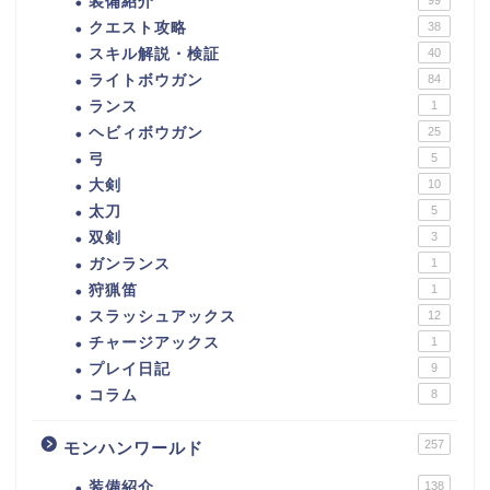
装備紹介
クエスト攻略
38
スキル解説・検証
40
ライトボウガン
84
ランス
1
ヘビィボウガン
25
弓
5
大剣
10
太刀
5
双剣
3
ガンランス
1
狩猟笛
1
スラッシュアックス
12
チャージアックス
1
プレイ日記
9
コラム
8
257
モンハンワールド
装備紹介
138