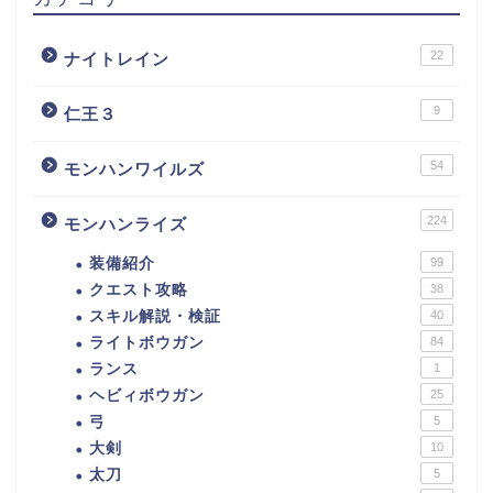
22
ナイトレイン
9
仁王３
54
モンハンワイルズ
224
モンハンライズ
装備紹介
99
クエスト攻略
38
スキル解説・検証
40
ライトボウガン
84
ランス
1
ヘビィボウガン
25
弓
5
大剣
10
太刀
5