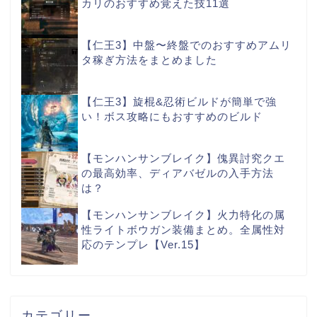
カリのおすすめ覚えた技11選
【仁王3】中盤〜終盤でのおすすめアムリ
タ稼ぎ方法をまとめました
【仁王3】旋棍&忍術ビルドが簡単で強
い！ボス攻略にもおすすめのビルド
【モンハンサンブレイク】傀異討究クエ
の最高効率、ディアバゼルの入手方法
は？
【モンハンサンブレイク】火力特化の属
性ライトボウガン装備まとめ。全属性対
応のテンプレ【Ver.15】
カテゴリー