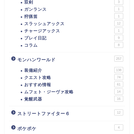
双剣
3
ガンランス
1
狩猟笛
1
スラッシュアックス
12
チャージアックス
1
プレイ日記
9
コラム
8
257
モンハンワールド
装備紹介
138
クエスト攻略
74
おすすめ情報
61
ムフェト・ジーヴァ攻略
14
覚醒武器
16
12
ストリートファイター６
4
ポケポケ