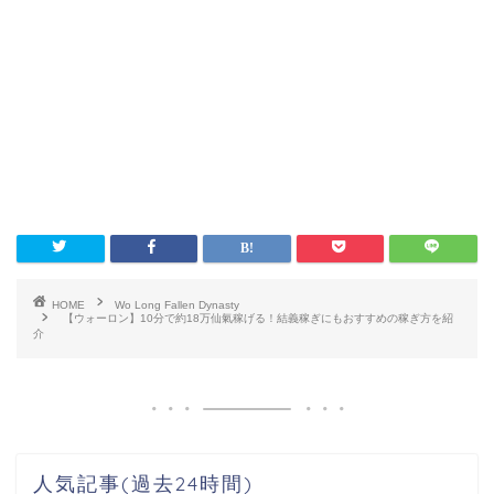
HOME
Wo Long Fallen Dynasty
【ウォーロン】10分で約18万仙氣稼げる！結義稼ぎにもおすすめの稼ぎ方を紹
介
人気記事(過去24時間)